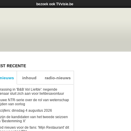
bezoek ook TVvisie.be
ST RECENTE
-nieuws
inhoud
radio-nieuws
rassing in 'B&B Vol Liefde': negende
enaar sluit zich aan voor liefdesavontuur
uwe NTR-serie over de rol van wetenschap
tijden van oorlog
kcijfers: dinsdag 4 augustus 2026
 zijn de kandidaten van het tweede seizoen
 'Bestemming X'
d nieuws voor de fans: 'Mijn Restaurant' dit