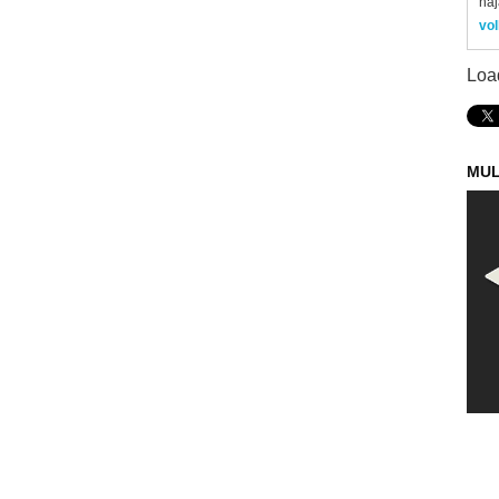
naj
vol
Loa
MUL