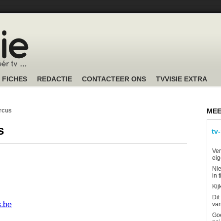
FICHES
REDACTIE
CONTACTEER ONS
TVVISIE EXTRA
rcus
MEE
s
tv
Ver
eig
Nie
in 
Kij
Dit
s.be
van
Goe