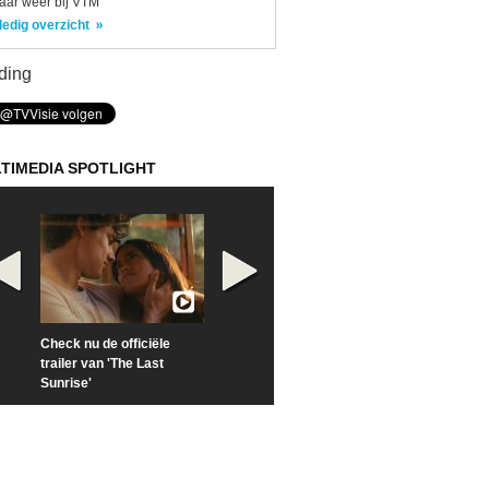
aar weer bij VTM
ledig overzicht
ding
TIMEDIA SPOTLIGHT
Check nu de officiële
Kijk vanaf maandag naar
Kijk nu naar 'Po
trailer van 'The Last
'Furious' op Disney+
of Time with To
Sunrise'
Hiddleston'