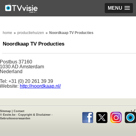
MENU
home
productiehuizen
Noordkaap TV Producties
Noordkaap TV Producties
Postbus 37160
1030 AD Amsterdam
Nederland
Tel: +31 (0) 20 261 39 39
Website:
http://noordkaap.nl/
Sitemap
|
Contact
©
Exsite.be
-
Copyright & Disclaimer
-
Gebruiksvoorwaarden