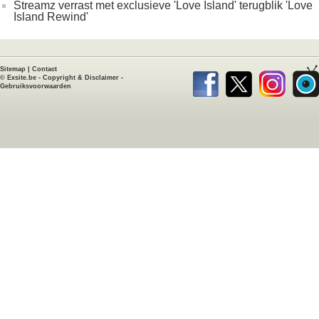
Streamz verrast met exclusieve 'Love Island' terugblik 'Love
Island Rewind'
Sitemap
|
Contact
©
Exsite.be
-
Copyright & Disclaimer
-
Gebruiksvoorwaarden