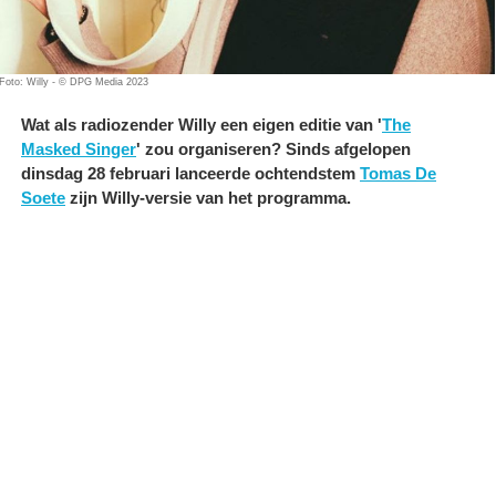
Foto: Willy - © DPG Media 2023
Wat als radiozender Willy een eigen editie van '
The
Masked Singer
' zou organiseren? Sinds afgelopen
dinsdag 28 februari lanceerde ochtendstem
Tomas De
Soete
zijn Willy-versie van het programma.