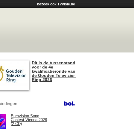
bezoek ook TVvisie.be
Dit is de tussenstand
voor de 4e
kwalificatieronde van
de Gouden Televizier-
Ring 2026
iedingen
Eurovision Song
Contest Vienna 2026
(2 CD)