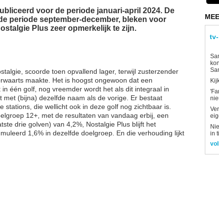
publiceerd voor de periode januari-april 2024. De
MEE
, de periode september-december, bleken voor
stalgie Plus zeer opmerkelijk te zijn.
tv
Sam
kon
Sa
talgie, scoorde toen opvallend lager, terwijl zusterzender
oorwaarts maakte. Het is hoogst ongewoon dat een
Kij
 in één golf, nog vreemder wordt het als dit integraal in
'Fa
t met (bijna) dezelfde naam als de vorige. Er bestaat
ni
stations, die wellicht ook in deze golf nog zichtbaar is.
Ver
elgroep 12+, met de resultaten van vandaag erbij, een
eig
te drie golven) van 4,2%, Nostalgie Plus blijft het
Nie
uleerd 1,6% in dezelfde doelgroep. En die verhouding lijkt
in 
vol