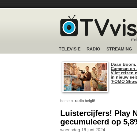
TELEVISIE
RADIO
STREAMING
Daan Boom,
Camman en S
Vliet reizen 
in nieuw se
'FOMO Show
home
radio belgië
Luistercijfers! Play 
gecumuleerd op 5,8
woensdag 19 juni 2024