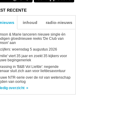
ST RECENTE
-nieuws
inhoud
radio-nieuws
son & Marie lanceren nieuwe single én
digen gloednieuwe reeks 'De Club van
mson' aan
kcijfers: woensdag 5 augustus 2026
milie' viert 35 jaar en zoekt 35 kijkers voor
euwe begingeneriek
rassing in 'B&B Vol Liefde': negende
enaar sluit zich aan voor liefdesavontuur
uwe NTR-serie over de rol van wetenschap
tijden van oorlog
ledig overzicht