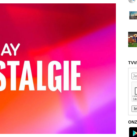
TVV
ONZ