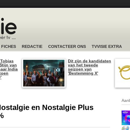
FICHES
REDACTIE
CONTACTEER ONS
TVVISIE EXTRA
 Tobias
Dit zijn de kandidaten
tijn van
van het tweede
naar India
seizoen van
izoen
'Bestemming X'
'
Aanb
Nostalgie en Nostalgie Plus
%