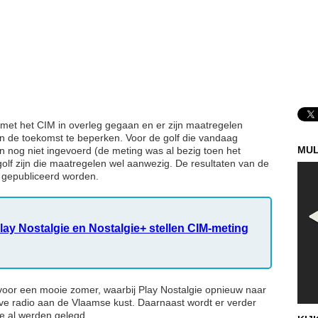
ef met het CIM in overleg gegaan en er zijn maatregelen
 in de toekomst te beperken. Voor de golf die vandaag
MUL
n nog niet ingevoerd (de meting was al bezig toen het
olf zijn die maatregelen wel aanwezig. De resultaten van de
4 gepubliceerd worden.
 Play Nostalgie en Nostalgie+ stellen CIM-meting
 voor een mooie zomer, waarbij Play Nostalgie opnieuw naar
ive radio aan de Vlaamse kust. Daarnaast wordt er verder
e al werden gelegd.