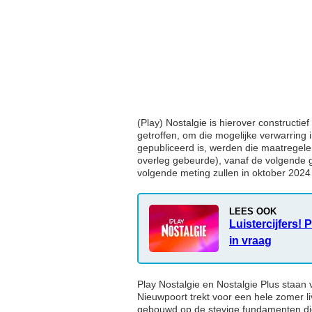
(Play) Nostalgie is hierover constructi
getroffen, om die mogelijke verwarring
gepubliceerd is, werden die maatregele
overleg gebeurde), vanaf de volgende g
volgende meting zullen in oktober 202
LEES OOK
Luistercijfers!
in vraag
Play Nostalgie en Nostalgie Plus staan
Nieuwpoort trekt voor een hele zomer l
gebouwd op de stevige fundamenten di