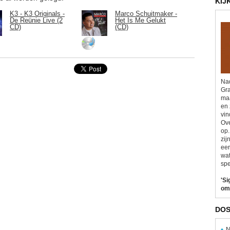
KIJ
K3 - K3 Originals -
Marco Schuitmaker -
De Reünie Live (2
Het Is Me Gelukt
CD)
(CD)
Nad
Gra
maa
en 
vin
Ove
op.
zij
eer
wat
spe
'Si
om
DOS
N