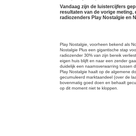
Vandaag zijn de luistercijfers ge
resultaten van de vorige meting
radiozenders Play Nostalgie en No
Play Nostalgie, voorheen bekend als Nos
Nostalgie Plus een gigantische stap v
radiozender 30% van zijn bereik verliest
eigen huis blijft en naar een zender gaa
duidelijk een naamsverwarring tussen de 
Play Nostalgie haalt op de algemene do
gecumuleerd marktaandeel (over de laats
bovenmatig goed doen en behaalt gecum
op dit moment niet te kloppen.