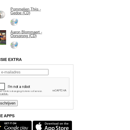
Pommelien Thijs -
Gedoe (CD)
Aaron Blommaert -
Oorsprong (CD)
ISIE EXTRA
E APPS