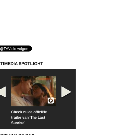
TIMEDIA SPOTLIGHT
Check nu de officiële
Kijk vanaf maandag naar
Kijk nu naar 'Po
trailer van 'The Last
'Furious' op Disney+
of Time with To
Sunrise'
Hiddleston'