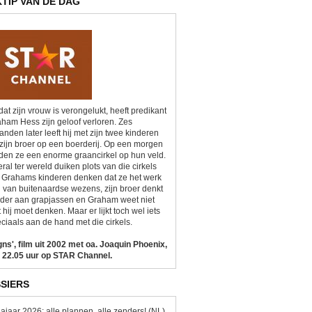
KTIP VAN DE DAG
at zijn vrouw is verongelukt, heeft predikant
ham Hess zijn geloof verloren. Zes
nden later leeft hij met zijn twee kinderen
zijn broer op een boerderij. Op een morgen
den ze een enorme graancirkel op hun veld.
ral ter wereld duiken plots van die cirkels
 Grahams kinderen denken dat ze het werk
n van buitenaardse wezens, zijn broer denkt
der aan grapjassen en Graham weet niet
 hij moet denken. Maar er lijkt toch wel iets
ciaals aan de hand met die cirkels.
gns', film uit 2002 met oa. Joaquin Phoenix,
 22.05 uur op STAR Channel.
SIERS
ajaar 2026: alle plannen, alle zenders! (NL)