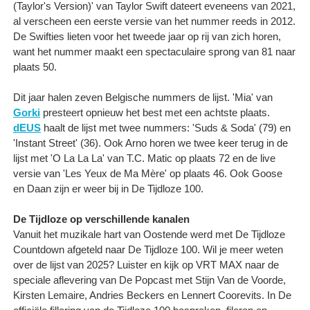
(Taylor's Version)' van Taylor Swift dateert eveneens van 2021,
al verscheen een eerste versie van het nummer reeds in 2012.
De Swifties lieten voor het tweede jaar op rij van zich horen,
want het nummer maakt een spectaculaire sprong van 81 naar
plaats 50.
Dit jaar halen zeven Belgische nummers de lijst. 'Mia' van
Gorki
presteert opnieuw het best met een achtste plaats.
dEUS
haalt de lijst met twee nummers: 'Suds & Soda' (79) en
'Instant Street' (36). Ook Arno horen we twee keer terug in de
lijst met 'O La La La' van T.C. Matic op plaats 72 en de live
versie van 'Les Yeux de Ma Mère' op plaats 46. Ook Goose
en Daan zijn er weer bij in De Tijdloze 100.
De Tijdloze op verschillende kanalen
Vanuit het muzikale hart van Oostende werd met De Tijdloze
Countdown afgeteld naar De Tijdloze 100. Wil je meer weten
over de lijst van 2025? Luister en kijk op VRT MAX naar de
speciale aflevering van De Popcast met Stijn Van de Voorde,
Kirsten Lemaire, Andries Beckers en Lennert Coorevits. In De