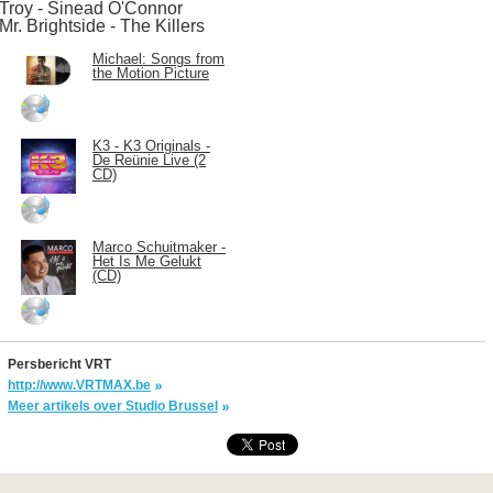
Troy - Sinead O'Connor
Mr. Brightside - The Killers
Michael: Songs from
the Motion Picture
K3 - K3 Originals -
De Reünie Live (2
CD)
Marco Schuitmaker -
Het Is Me Gelukt
(CD)
Persbericht VRT
http://www.VRTMAX.be
Meer artikels over Studio Brussel