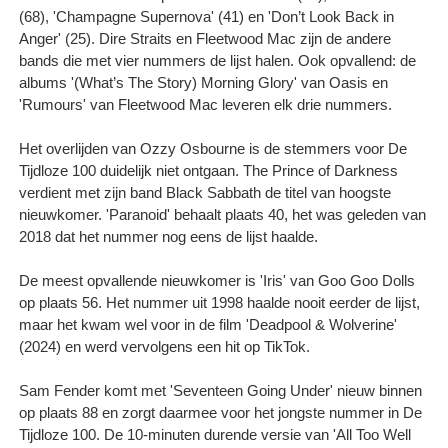
(68), 'Champagne Supernova' (41) en 'Don’t Look Back in
Anger' (25). Dire Straits en Fleetwood Mac zijn de andere
bands die met vier nummers de lijst halen. Ook opvallend: de
albums '(What’s The Story) Morning Glory' van Oasis en
'Rumours' van Fleetwood Mac leveren elk drie nummers.
Het overlijden van Ozzy Osbourne is de stemmers voor De
Tijdloze 100 duidelijk niet ontgaan. The Prince of Darkness
verdient met zijn band Black Sabbath de titel van hoogste
nieuwkomer. 'Paranoid' behaalt plaats 40, het was geleden van
2018 dat het nummer nog eens de lijst haalde.
De meest opvallende nieuwkomer is 'Iris' van Goo Goo Dolls
op plaats 56. Het nummer uit 1998 haalde nooit eerder de lijst,
maar het kwam wel voor in de film 'Deadpool & Wolverine'
(2024) en werd vervolgens een hit op TikTok. ​
Sam Fender komt met 'Seventeen Going Under' nieuw binnen
op plaats 88 en zorgt daarmee voor het jongste nummer in De
Tijdloze 100. De 10-minuten durende versie van 'All Too Well