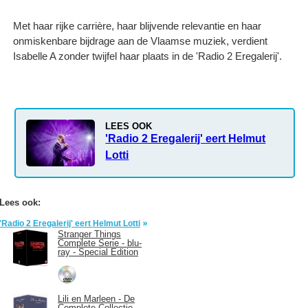
Met haar rijke carrière, haar blijvende relevantie en haar
onmiskenbare bijdrage aan de Vlaamse muziek, verdient
Isabelle A zonder twijfel haar plaats in de 'Radio 2 Eregalerij'.
LEES OOK
'Radio 2 Eregalerij' eert
Helmut
Lotti
Lees ook:
'Radio 2 Eregalerij' eert Helmut Lotti
Stranger Things
Complete Serie - blu-
ray - Special Edition
Lili en Marleen - De
Complete Collectie