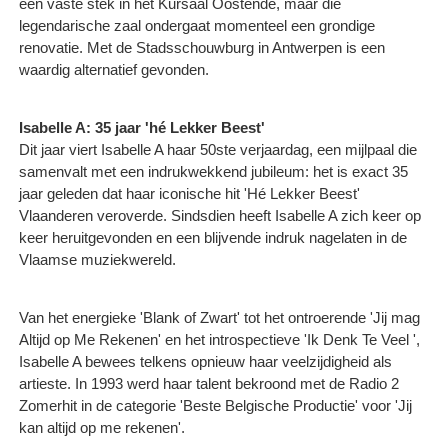
een vaste stek in het Kursaal Oostende, maar die
legendarische zaal ondergaat momenteel een grondige
renovatie. Met de Stadsschouwburg in Antwerpen is een
waardig alternatief gevonden.
Isabelle A: 35 jaar 'hé Lekker Beest'
Dit jaar viert Isabelle A haar 50ste verjaardag, een mijlpaal die
samenvalt met een indrukwekkend jubileum: het is exact 35
jaar geleden dat haar iconische hit 'Hé Lekker Beest'
Vlaanderen veroverde. Sindsdien heeft Isabelle A zich keer op
keer heruitgevonden en een blijvende indruk nagelaten in de
Vlaamse muziekwereld.
Van het energieke 'Blank of Zwart' tot het ontroerende 'Jij mag
Altijd op Me Rekenen' en het introspectieve 'Ik Denk Te Veel ',
Isabelle A bewees telkens opnieuw haar veelzijdigheid als
artieste. In 1993 werd haar talent bekroond met de Radio 2
Zomerhit in de categorie 'Beste Belgische Productie' voor 'Jij
kan altijd op me rekenen'.