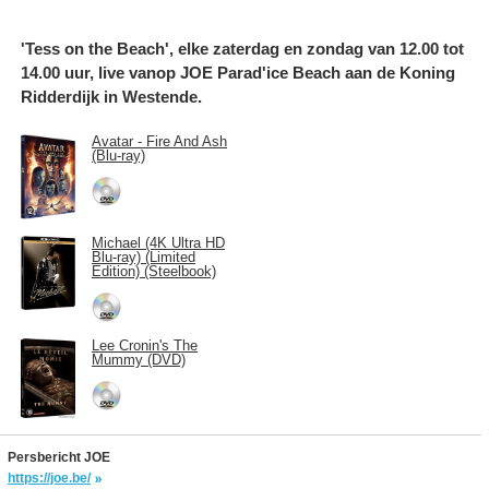
'Tess on the Beach', elke zaterdag en zondag van 12.00 tot
14.00 uur, live vanop JOE Parad'ice Beach aan de Koning
Ridderdijk in Westende.
Avatar - Fire And Ash
(Blu-ray)
Michael (4K Ultra HD
Blu-ray) (Limited
Edition) (Steelbook)
Lee Cronin's The
Mummy (DVD)
Persbericht JOE
https://joe.be/