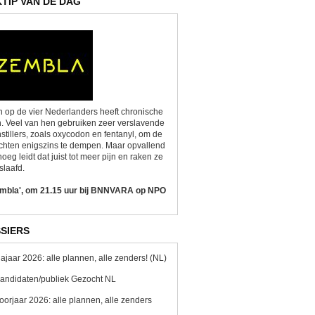
KTIP VAN DE DAG
 op de vier Nederlanders heeft chronische
n. Veel van hen gebruiken zeer verslavende
nstillers, zoals oxycodon en fentanyl, om de
chten enigszins te dempen. Maar opvallend
oeg leidt dat juist tot meer pijn en raken ze
slaafd.
embla', om 21.15 uur bij BNNVARA op NPO
SIERS
ajaar 2026: alle plannen, alle zenders! (NL)
andidaten/publiek Gezocht NL
oorjaar 2026: alle plannen, alle zenders