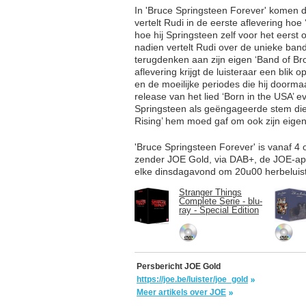
In 'Bruce Springsteen Forever' komen d
vertelt Rudi in de eerste aflevering ho
hoe hij Springsteen zelf voor het eerst
nadien vertelt Rudi over de unieke ban
terugdenken aan zijn eigen ‘Band of Brot
aflevering krijgt de luisteraar een blik
en de moeilijke periodes die hij doorma
release van het lied ‘Born in the USA’ eve
Springsteen als geëngageerde stem die 
Rising’ hem moed gaf om ook zijn eigen
'Bruce Springsteen Forever' is vanaf 4 
zender JOE Gold, via DAB+, de JOE-app 
elke dinsdagavond om 20u00 herbeluist
Stranger Things
Complete Serie - blu-
ray - Special Edition
Persbericht JOE Gold
https://joe.be/luister/joe_gold
Meer artikels over JOE