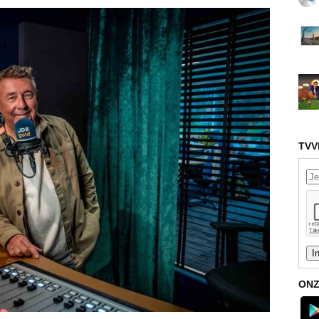
TVV
ONZ