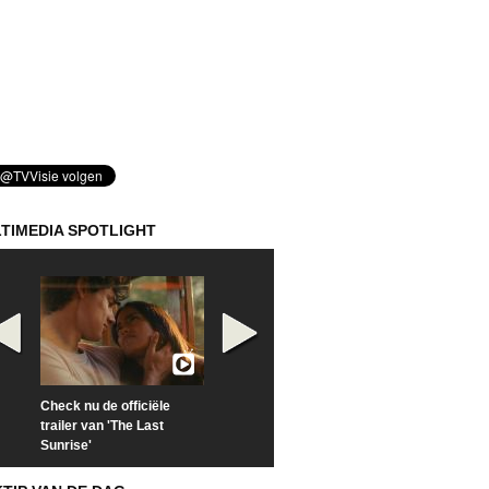
TIMEDIA SPOTLIGHT
Check nu de officiële
Kijk vanaf maandag naar
Kijk nu naar 'Po
trailer van 'The Last
'Furious' op Disney+
of Time with To
Sunrise'
Hiddleston'