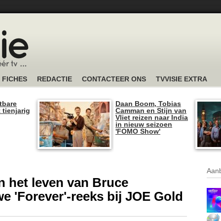
FICHES
REDACTIE
CONTACTEER ONS
TVVISIE EXTRA
tbare
Daan Boom, Tobias
 tienjarig
Camman en Stijn van
Vliet reizen naar India
in nieuw seizoen
'FOMO Show'
Aanb
n het leven van Bruce
e 'Forever'-reeks bij JOE Gold