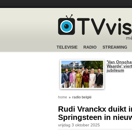
TELEVISIE
RADIO
STREAMING
'Van Onscha
Waarde' viert
jubileum
home
radio belgië
Rudi Vranckx duikt i
Springsteen in nieuw
vrijdag 3 oktober 2025