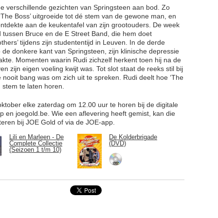
e verschillende gezichten van Springsteen aan bod. Zo
e ‘The Boss’ uitgroeide tot dé stem van de gewone man, en
 ontdekte aan de keukentafel van zijn grootouders. De week
d tussen Bruce en de E Street Band, die hem doet
hers’ tijdens zijn studententijd in Leuven. In de derde
 op de donkere kant van Springsteen, zijn klinische depressie
akte. Momenten waarin Rudi zichzelf herkent toen hij na de
n zijn eigen voeling kwijt was. Tot slot staat de reeks stil bij
nooit bang was om zich uit te spreken. Rudi deelt hoe ‘The
 stem te laten horen.
oktober elke zaterdag om 12.00 uur te horen bij de digitale
en joegold.be. Wie een aflevering heeft gemist, kan die
eren bij JOE Gold of via de JOE-app.
Lili en Marleen - De
De Kolderbrigade
Complete Collectie
(DVD)
(Seizoen 1 t/m 10)