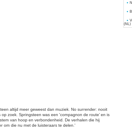
N
B
V
(NL)
steen altijd meer geweest dan muziek. No surrender: nooit
os op zoek. Springsteen was een 'compagnon de route’ en is
stem van hoop en verbondenheid. De verhalen die hij
er om die nu met de luisteraars te delen.'