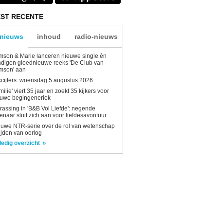
ST RECENTE
-nieuws
inhoud
radio-nieuws
son & Marie lanceren nieuwe single én
digen gloednieuwe reeks 'De Club van
mson' aan
kcijfers: woensdag 5 augustus 2026
milie' viert 35 jaar en zoekt 35 kijkers voor
euwe begingeneriek
rassing in 'B&B Vol Liefde': negende
enaar sluit zich aan voor liefdesavontuur
uwe NTR-serie over de rol van wetenschap
tijden van oorlog
ledig overzicht