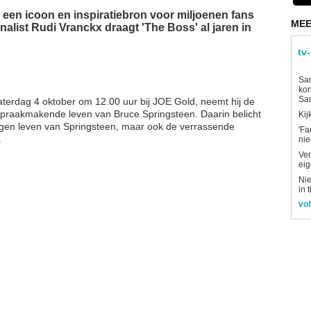
 een icoon en inspiratiebron voor miljoenen fans
MEE
alist Rudi Vranckx draagt 'The Boss' al jaren in
tv
Sam
kon
Sa
zaterdag 4 oktober om 12.00 uur bij JOE Gold, neemt hij de
 spraakmakende leven van Bruce Springsteen. Daarin belicht
Kij
ogen leven van Springsteen, maar ook de verrassende
'Fa
.
ni
Ver
eig
Nie
in 
vol