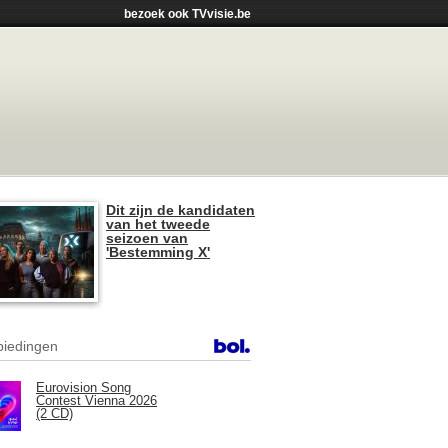
bezoek ook TVvisie.be
Dit zijn de kandidaten
van het tweede
seizoen van
'Bestemming X'
iedingen
Eurovision Song
Contest Vienna 2026
(2 CD)