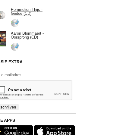
Pommelien Thijs -
Gedoe (CD)
Aaron Blommaert -
Oorsprong (CD)
ISIE EXTRA
E APPS