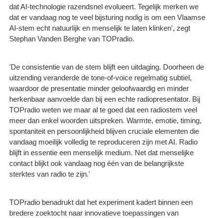
dat AI-technologie razendsnel evolueert. Tegelijk merken we
dat er vandaag nog te veel bijsturing nodig is om een Vlaamse
AI-stem echt natuurlijk en menselijk te laten klinken', zegt
Stephan Vanden Berghe van TOPradio.
'De consistentie van de stem blijft een uitdaging. Doorheen de
uitzending veranderde de tone-of-voice regelmatig subtiel,
waardoor de presentatie minder geloofwaardig en minder
herkenbaar aanvoelde dan bij een echte radiopresentator. Bij
TOPradio weten we maar al te goed dat een radiostem veel
meer dan enkel woorden uitspreken. Warmte, emotie, timing,
spontaniteit en persoonlijkheid blijven cruciale elementen die
vandaag moeilijk volledig te reproduceren zijn met AI. Radio
blijft in essentie een menselijk medium. Net dat menselijke
contact blijkt ook vandaag nog één van de belangrijkste
sterktes van radio te zijn.'
TOPradio benadrukt dat het experiment kadert binnen een
bredere zoektocht naar innovatieve toepassingen van