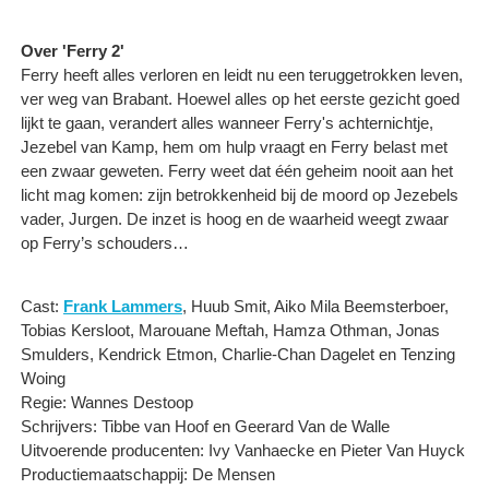
Over 'Ferry 2'
Ferry heeft alles verloren en leidt nu een teruggetrokken leven,
ver weg van Brabant. Hoewel alles op het eerste gezicht goed
lijkt te gaan, verandert alles wanneer Ferry's achternichtje,
Jezebel van Kamp, hem om hulp vraagt en Ferry belast met
een zwaar geweten. Ferry weet dat één geheim nooit aan het
licht mag komen: zijn betrokkenheid bij de moord op Jezebels
vader, Jurgen. De inzet is hoog en de waarheid weegt zwaar
op Ferry’s schouders…
Cast:
Frank Lammers
, Huub Smit, Aiko Mila Beemsterboer,
Tobias Kersloot, Marouane Meftah, Hamza Othman, Jonas
Smulders, Kendrick Etmon, Charlie-Chan Dagelet en Tenzing
Woing
Regie: Wannes Destoop
Schrijvers: Tibbe van Hoof en Geerard Van de Walle
Uitvoerende producenten: Ivy Vanhaecke en Pieter Van Huyck
Productiemaatschappij: De Mensen