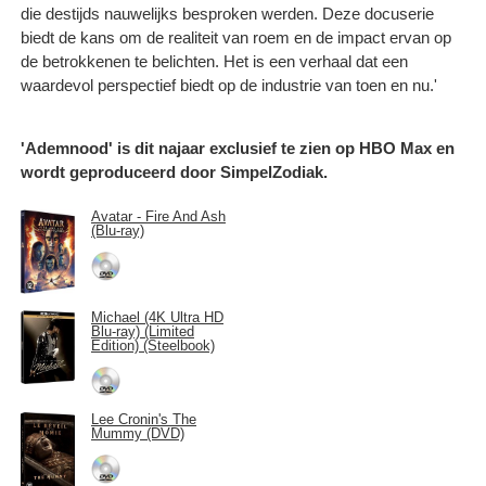
die destijds nauwelijks besproken werden. Deze docuserie
biedt de kans om de realiteit van roem en de impact ervan op
de betrokkenen te belichten. Het is een verhaal dat een
waardevol perspectief biedt op de industrie van toen en nu.'
'Ademnood' is dit najaar exclusief te zien op HBO Max en
wordt geproduceerd door SimpelZodiak.
Avatar - Fire And Ash
(Blu-ray)
Michael (4K Ultra HD
Blu-ray) (Limited
Edition) (Steelbook)
Lee Cronin's The
Mummy (DVD)