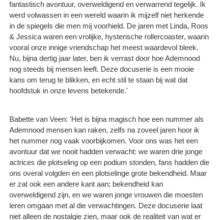
fantastisch avontuur, overweldigend en verwarrend tegelijk. Ik
werd volwassen in een wereld waarin ik mijzelf niet herkende
in de spiegels die men mij voorhield. De jaren met Linda, Roos
& Jessica waren een vrolijke, hysterische rollercoaster, waarin
vooral onze innige vriendschap het meest waardevol bleek.
Nu, bijna dertig jaar later, ben ik verrast door hoe Ademnood
nog steeds bij mensen leeft. Deze docuserie is een mooie
kans om terug te blikken, en echt stil te staan bij wat dat
hoofdstuk in onze levens betekende.'
Babette van Veen: 'Het is bijna magisch hoe een nummer als
Ademnood mensen kan raken, zelfs na zoveel jaren hoor ik
het nummer nog vaak voorbijkomen. Voor ons was het een
avontuur dat we nooit hadden verwacht: we waren drie jonge
actrices die plotseling op een podium stonden, fans hadden die
ons overal volgden en een plotselinge grote bekendheid. Maar
er zat ook een andere kant aan; bekendheid kan
overweldigend zijn, en we waren jonge vrouwen die moesten
leren omgaan met al die verwachtingen. Deze docuserie laat
niet alleen de nostalgie zien, maar ook de realiteit van wat er