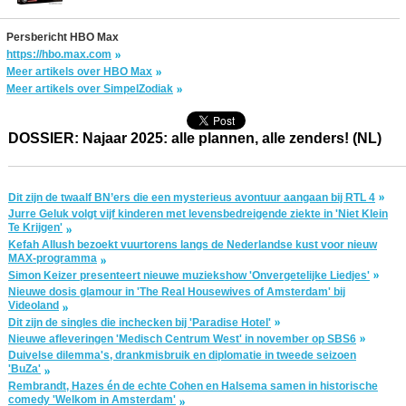
Persbericht HBO Max
https://hbo.max.com
Meer artikels over HBO Max
Meer artikels over SimpelZodiak
DOSSIER: Najaar 2025: alle plannen, alle zenders! (NL)
Dit zijn de twaalf BN’ers die een mysterieus avontuur aangaan bij RTL 4
Jurre Geluk volgt vijf kinderen met levensbedreigende ziekte in 'Niet Klein
Te Krijgen'
Kefah Allush bezoekt vuurtorens langs de Nederlandse kust voor nieuw
MAX-programma
Simon Keizer presenteert nieuwe muziekshow 'Onvergetelijke Liedjes'
Nieuwe dosis glamour in 'The Real Housewives of Amsterdam' bij
Videoland
Dit zijn de singles die inchecken bij 'Paradise Hotel'
Nieuwe afleveringen 'Medisch Centrum West' in november op SBS6
Duivelse dilemma's, drankmisbruik en diplomatie in tweede seizoen
'BuZa'
Rembrandt, Hazes én de echte Cohen en Halsema samen in historische
comedy 'Welkom in Amsterdam'