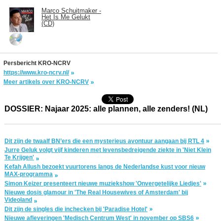
Marco Schuitmaker -
Het Is Me Gelukt
(CD)
Persbericht KRO-NCRV
https://www.kro-ncrv.nl/
Meer artikels over KRO-NCRV
DOSSIER: Najaar 2025: alle plannen, alle zenders! (NL)
Dit zijn de twaalf BN’ers die een mysterieus avontuur aangaan bij RTL 4
Jurre Geluk volgt vijf kinderen met levensbedreigende ziekte in 'Niet Klein
Te Krijgen'
Kefah Allush bezoekt vuurtorens langs de Nederlandse kust voor nieuw
MAX-programma
Simon Keizer presenteert nieuwe muziekshow 'Onvergetelijke Liedjes'
Nieuwe dosis glamour in 'The Real Housewives of Amsterdam' bij
Videoland
Dit zijn de singles die inchecken bij 'Paradise Hotel'
Nieuwe afleveringen 'Medisch Centrum West' in november op SBS6