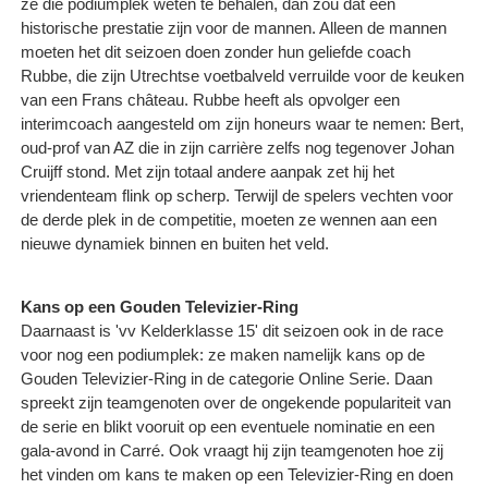
ze die podiumplek weten te behalen, dan zou dat een
historische prestatie zijn voor de mannen. Alleen de mannen
moeten het dit seizoen doen zonder hun geliefde coach
Rubbe, die zijn Utrechtse voetbalveld verruilde voor de keuken
van een Frans château. Rubbe heeft als opvolger een
interimcoach aangesteld om zijn honeurs waar te nemen: Bert,
oud-prof van AZ die in zijn carrière zelfs nog tegenover Johan
Cruijff stond. Met zijn totaal andere aanpak zet hij het
vriendenteam flink op scherp. Terwijl de spelers vechten voor
de derde plek in de competitie, moeten ze wennen aan een
nieuwe dynamiek binnen en buiten het veld.
Kans op een Gouden Televizier-Ring
Daarnaast is 'vv Kelderklasse 15' dit seizoen ook in de race
voor nog een podiumplek: ze maken namelijk kans op de
Gouden Televizier-Ring in de categorie Online Serie. Daan
spreekt zijn teamgenoten over de ongekende populariteit van
de serie en blikt vooruit op een eventuele nominatie en een
gala-avond in Carré. Ook vraagt hij zijn teamgenoten hoe zij
het vinden om kans te maken op een Televizier-Ring en doen