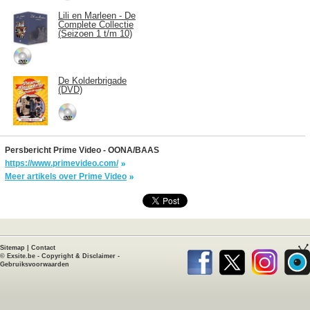
Lili en Marleen - De
Complete Collectie
(Seizoen 1 t/m 10)
De Kolderbrigade
(DVD)
Persbericht Prime Video - OONA/BAAS
https://www.primevideo.com/
Meer artikels over Prime Video
Sitemap
|
Contact
©
Exsite.be
-
Copyright & Disclaimer
-
Gebruiksvoorwaarden