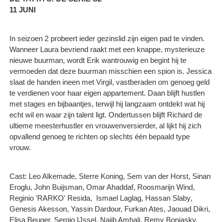
11 JUNI
In seizoen 2 probeert ieder gezinslid zijn eigen pad te vinden.
Wanneer Laura bevriend raakt met een knappe, mysterieuze
nieuwe buurman, wordt Erik wantrouwig en begint hij te
vermoeden dat deze buurman misschien een spion is. Jessica
slaat de handen ineen met Virgil, vastberaden om genoeg geld
te verdienen voor haar eigen appartement. Daan blijft hustlen
met stages en bijbaantjes, terwijl hij langzaam ontdekt wat hij
echt wil en waar zijn talent ligt. Ondertussen blijft Richard de
ultieme meesterhustler en vrouwenversierder, al lijkt hij zich
opvallend genoeg te richten op slechts één bepaald type
vrouw.
Cast: Leo Alkemade, Sterre Koning, Sem van der Horst, Sinan
Eroglu, John Buijsman, Omar Ahaddaf, Roosmarijn Wind,
Reginio 'RARKO' Resida, Ismael Laglag, Hassan Slaby,
Genesis Akesson, Yassin Dardour, Furkan Ates, Jaouad Dikri,
Elisa Beuger, Sergio IJssel, Najib Amhali, Remy Bonjasky,