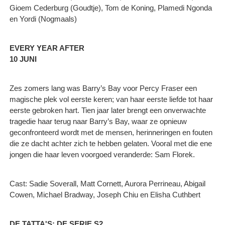
Gioem Cederburg (Goudtje), Tom de Koning, Plamedi Ngonda
en Yordi (Nogmaals)
EVERY YEAR AFTER
10 JUNI
Zes zomers lang was Barry’s Bay voor Percy Fraser een
magische plek vol eerste keren; van haar eerste liefde tot haar
eerste gebroken hart. Tien jaar later brengt een onverwachte
tragedie haar terug naar Barry’s Bay, waar ze opnieuw
geconfronteerd wordt met de mensen, herinneringen en fouten
die ze dacht achter zich te hebben gelaten. Vooral met die ene
jongen die haar leven voorgoed veranderde: Sam Florek.
Cast: Sadie Soverall, Matt Cornett, Aurora Perrineau, Abigail
Cowen, Michael Bradway, Joseph Chiu en Elisha Cuthbert
DE TATTA'S: DE SERIE S2