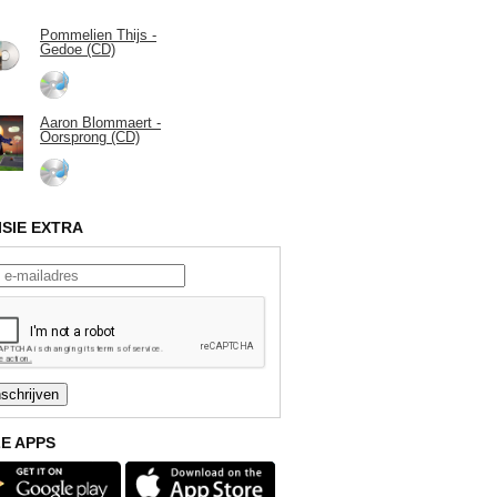
Pommelien Thijs -
Gedoe (CD)
Aaron Blommaert -
Oorsprong (CD)
ISIE EXTRA
E APPS