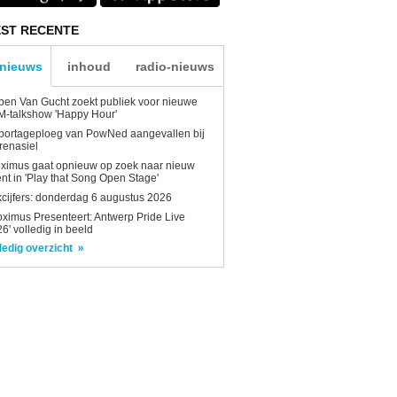
ST RECENTE
-nieuws
inhoud
radio-nieuws
en Van Gucht zoekt publiek voor nieuwe
-talkshow 'Happy Hour'
portageploeg van PowNed aangevallen bij
renasiel
ximus gaat opnieuw op zoek naar nieuw
ent in 'Play that Song Open Stage'
kcijfers: donderdag 6 augustus 2026
oximus Presenteert: Antwerp Pride Live
6' volledig in beeld
ledig overzicht