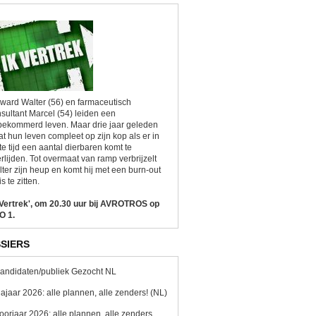
ward Walter (56) en farmaceutisch
sultant Marcel (54) leiden een
ekommerd leven. Maar drie jaar geleden
at hun leven compleet op zijn kop als er in
te tijd een aantal dierbaren komt te
rlijden. Tot overmaat van ramp verbrijzelt
ter zijn heup en komt hij met een burn-out
is te zitten.
 Vertrek', om 20.30 uur bij AVROTROS op
O 1.
SIERS
andidaten/publiek Gezocht NL
ajaar 2026: alle plannen, alle zenders! (NL)
oorjaar 2026: alle plannen, alle zenders