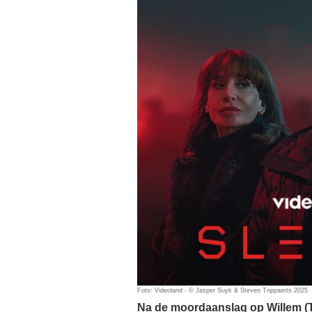
Foto: Videoland - © Jasper Suyk & Steven Trippaerts 2025
Na de moordaanslag op Willem (T