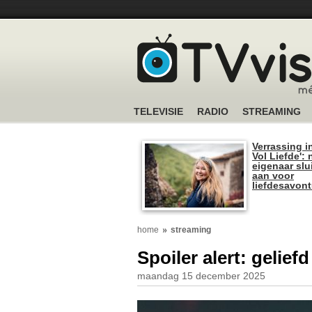
TELEVISIE
RADIO
STREAMING
Verrassing i
Vol Liefde':
eigenaar slui
aan voor
liefdesavon
home
streaming
Spoiler alert: gelief
maandag 15 december 2025