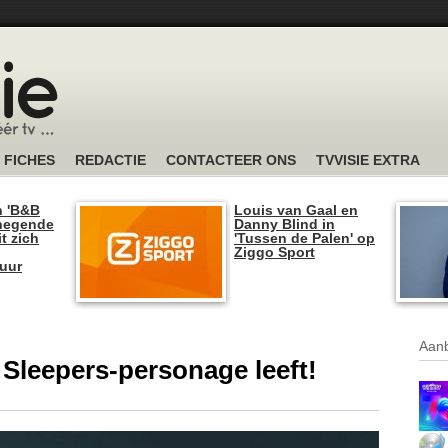
FICHES
REDACTIE
CONTACTEER ONS
TVVISIE EXTRA
n 'B&B
Louis van Gaal en
 negende
Danny Blind in
t zich
'Tussen de Palen' op
Ziggo Sport
tuur
Aanb
d Sleepers-personage leeft!