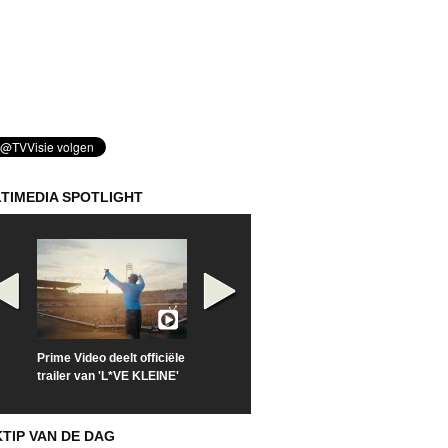
TIMEDIA SPOTLIGHT
Prime Video deelt officiële
Check nu de officiële
Kijk vanaf maa
trailer van 'L*VE KLEINE'
trailer van 'The Last
'Furious' op Di
Sunrise'
KTIP VAN DE DAG