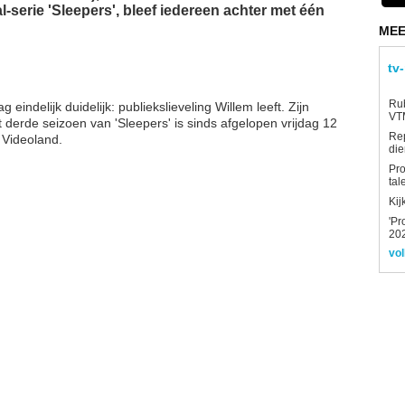
-serie 'Sleepers', bleef iedereen achter met één
MEE
tv
Rub
 eindelijk duidelijk: publiekslieveling Willem leeft. Zijn
VTM
t derde seizoen van 'Sleepers' is sinds afgelopen vrijdag 12
Re
 Videoland.
die
Pro
tal
Kij
'Pr
202
vol