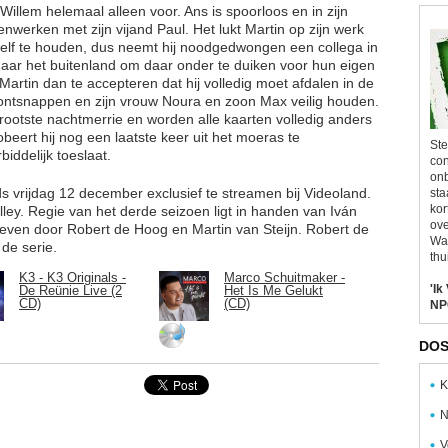
illem helemaal alleen voor. Ans is spoorloos en in zijn
werken met zijn vijand Paul. Het lukt Martin op zijn werk
zelf te houden, dus neemt hij noodgedwongen een collega in
naar het buitenland om daar onder te duiken voor hun eigen
 Martin dan te accepteren dat hij volledig moet afdalen in de
g ontsnappen en zijn vrouw Noura en zoon Max veilig houden.
grootste nachtmerrie en worden alle kaarten volledig anders
eert hij nog een laatste keer uit het moeras te
Ste
iddelijk toeslaat.
con
onb
ds vrijdag 12 december exclusief te streamen bij Videoland.
sta
kor
ley. Regie van het derde seizoen ligt in handen van Iván
ove
even door Robert de Hoog en Martin van Steijn. Robert de
Wal
de serie.
thu
K3 - K3 Originals -
Marco Schuitmaker -
'Ik
De Reünie Live (2
Het Is Me Gelukt
CD)
(CD)
NP
DOS
K
N
V