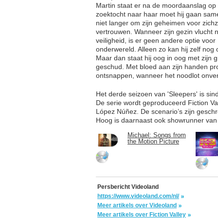
Martin staat er na de moordaanslag op W
zoektocht naar haar moet hij gaan samen
niet langer om zijn geheimen voor zich
vertrouwen. Wanneer zijn gezin vlucht 
veiligheid, is er geen andere optie voor
onderwereld. Alleen zo kan hij zelf no
Maar dan staat hij oog in oog met zijn 
geschud. Met bloed aan zijn handen prob
ontsnappen, wanneer het noodlot onverb
Het derde seizoen van 'Sleepers' is sin
De serie wordt geproduceerd Fiction Val
López Núñez. De scenario’s zijn geschr
Hoog is daarnaast ook showrunner van 
Michael: Songs from
the Motion Picture
Persbericht Videoland
https://www.videoland.com/nl/
Meer artikels over Videoland
Meer artikels over Fiction Valley