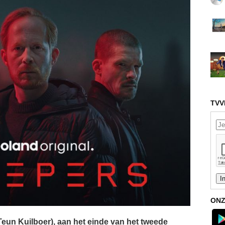
TVV
ONZ
eun Kuilboer), aan het einde van het tweede