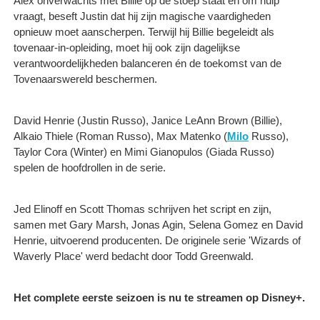
Alex onverwachts met Billie op de stoep staat en om hulp
vraagt, beseft Justin dat hij zijn magische vaardigheden
opnieuw moet aanscherpen. Terwijl hij Billie begeleidt als
tovenaar-in-opleiding, moet hij ook zijn dagelijkse
verantwoordelijkheden balanceren én de toekomst van de
Tovenaarswereld beschermen.
David Henrie (Justin Russo), Janice LeAnn Brown (Billie),
Alkaio Thiele (Roman Russo), Max Matenko (
Milo
Russo),
Taylor Cora (Winter) en Mimi Gianopulos (Giada Russo)
spelen de hoofdrollen in de serie.
Jed Elinoff en Scott Thomas schrijven het script en zijn,
samen met Gary Marsh, Jonas Agin, Selena Gomez en David
Henrie, uitvoerend producenten. De originele serie 'Wizards of
Waverly Place' werd bedacht door Todd Greenwald.
Het complete eerste seizoen is nu te streamen op Disney+.