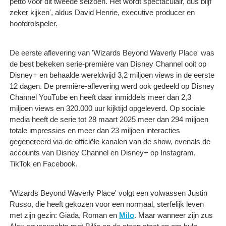
petto voor dit tweede seizoen. Het wordt spectaculair, dus blijf
zeker kijken', aldus David Henrie, executive producer en
hoofdrolspeler.
De eerste aflevering van 'Wizards Beyond Waverly Place' was
de best bekeken serie-première van Disney Channel ooit op
Disney+ en behaalde wereldwijd 3,2 miljoen views in de eerste
12 dagen. De première-aflevering werd ook gedeeld op Disney
Channel YouTube en heeft daar inmiddels meer dan 2,3
miljoen views en 320.000 uur kijktijd opgeleverd. Op sociale
media heeft de serie tot 28 maart 2025 meer dan 294 miljoen
totale impressies en meer dan 23 miljoen interacties
gegenereerd via de officiële kanalen van de show, evenals de
accounts van Disney Channel en Disney+ op Instagram,
TikTok en Facebook.
'Wizards Beyond Waverly Place' volgt een volwassen Justin
Russo, die heeft gekozen voor een normaal, sterfelijk leven
met zijn gezin: Giada, Roman en
Milo
. Maar wanneer zijn zus