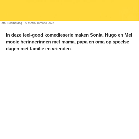
Foto: Boomerang - © Media Tornado 2022
In deze feel-good komedieserie maken Sonia, Hugo en Mel
mooie herinneringen met mama, papa en oma op speelse
dagen met familie en vrienden.