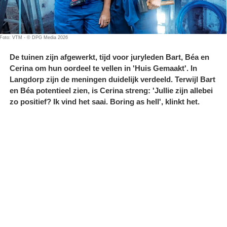
Foto: VTM - © DPG Media 2026
De tuinen zijn afgewerkt, tijd voor juryleden Bart, Béa en
Cerina om hun oordeel te vellen in 'Huis Gemaakt'. In
Langdorp zijn de meningen duidelijk verdeeld. Terwijl Bart
en Béa potentieel zien, is Cerina streng: 'Jullie zijn allebei
zo positief? Ik vind het saai. Boring as hell', klinkt het.