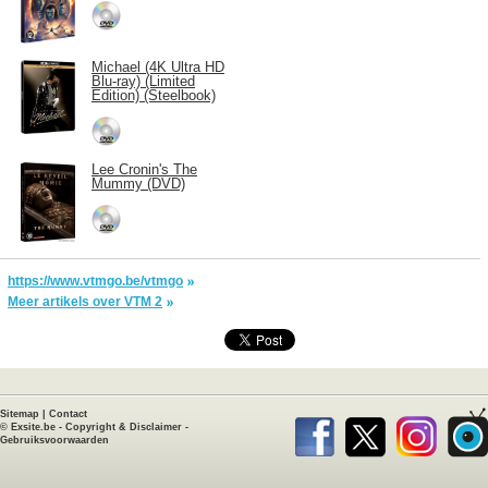
Michael (4K Ultra HD
Blu-ray) (Limited
Edition) (Steelbook)
Lee Cronin's The
Mummy (DVD)
https://www.vtmgo.be/vtmgo
Meer artikels over VTM 2
Sitemap
|
Contact
©
Exsite.be
-
Copyright & Disclaimer
-
Gebruiksvoorwaarden