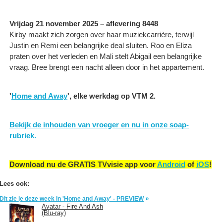
Vrijdag 21 november 2025 – aflevering 8448
Kirby maakt zich zorgen over haar muziekcarrière, terwijl
Justin en Remi een belangrijke deal sluiten. Roo en Eliza
praten over het verleden en Mali stelt Abigail een belangrijke
vraag. Bree brengt een nacht alleen door in het appartement.
'
Home and Away
', elke werkdag op VTM 2.
Bekijk de inhouden van vroeger en nu in onze soap-
rubriek.
Download nu de GRATIS TVvisie app voor
Android
of
iOS
!
Lees ook:
Dit zie je deze week in 'Home and Away' - PREVIEW
Avatar - Fire And Ash
(Blu-ray)