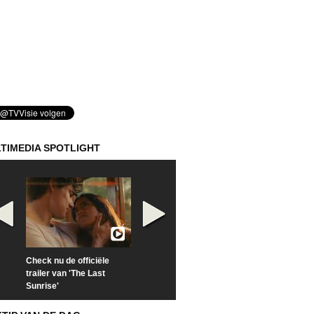
TIMEDIA SPOTLIGHT
Check nu de officiële
Kijk vanaf maandag naar
Kijk nu naar 'Po
trailer van 'The Last
'Furious' op Disney+
of Time with To
Sunrise'
Hiddleston'