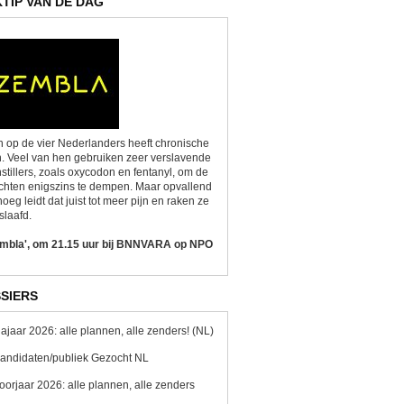
KTIP VAN DE DAG
 op de vier Nederlanders heeft chronische
n. Veel van hen gebruiken zeer verslavende
nstillers, zoals oxycodon en fentanyl, om de
chten enigszins te dempen. Maar opvallend
oeg leidt dat juist tot meer pijn en raken ze
slaafd.
embla', om 21.15 uur bij BNNVARA op NPO
SIERS
ajaar 2026: alle plannen, alle zenders! (NL)
andidaten/publiek Gezocht NL
oorjaar 2026: alle plannen, alle zenders