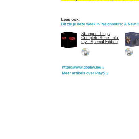
Lees ook:
Dit zie je deze week in 'Neighbours: A New
Stranger Things
Complete Serie - blu-
ray - Special Edition
https://www.goplay.be/
Meer artikels over Play5