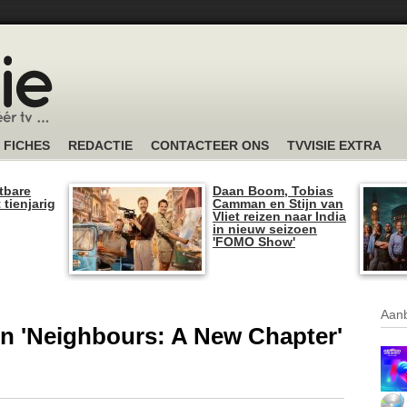
FICHES
REDACTIE
CONTACTEER ONS
TVVISIE EXTRA
tbare
Daan Boom, Tobias
 tienjarig
Camman en Stijn van
Vliet reizen naar India
in nieuw seizoen
'FOMO Show'
Aanb
 in 'Neighbours: A New Chapter'