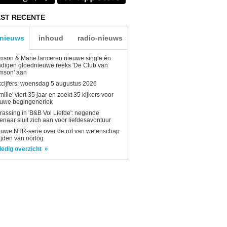
ST RECENTE
-nieuws
inhoud
radio-nieuws
son & Marie lanceren nieuwe single én
digen gloednieuwe reeks 'De Club van
mson' aan
kcijfers: woensdag 5 augustus 2026
milie' viert 35 jaar en zoekt 35 kijkers voor
euwe begingeneriek
rassing in 'B&B Vol Liefde': negende
enaar sluit zich aan voor liefdesavontuur
uwe NTR-serie over de rol van wetenschap
tijden van oorlog
ledig overzicht