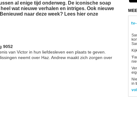
tussen al enige tijd onderweg. De iconische soap
nt heel wat nieuwe verhalen en intriges. Ook nieuwe
MEE
 Benieuwd naar deze week? Lees hier onze
tv
Sam
kon
Sa
g 9052
Kij
is van Victor in hun liefdesleven een plaats te geven.
slissingen neemt over Haz. Andrew maakt zich zorgen over
'Fa
ni
Ver
eig
Nie
in 
vol