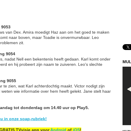
g 9053
uws van Dex. Amira moedigt Haz aan om het goed te maken
 komt naar boven, maar Toadie is onvermurwbaar. Leo
roblemen zit.
ing 9054
, nadat Nell een bekentenis heeft gedaan. Karl komt onder
MUL
erd en hij probeert zijn naam te zuiveren. Leo's slechte
ing 9055
 te zien, wat Karl achterdochtig maakt. Victor nodigt zijn
l weten wie informatie over hem heeft gelekt. Jane stelt haar
aandag tot donderdag om 14.40 uur op Play5.
u in onze soap-rubriek!
 GRATIS TVvisie app voor
Android
of
iOS
!