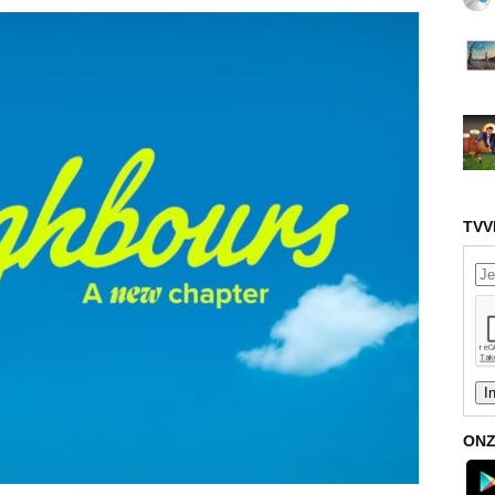
TVV
ONZ