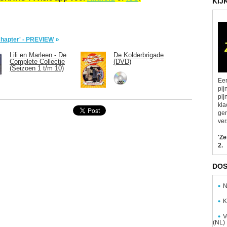
KIJ
 Chapter' - PREVIEW
Lili en Marleen - De
De Kolderbrigade
Complete Collectie
(DVD)
(Seizoen 1 t/m 10)
Een
pij
pij
kla
gen
ver
'Z
2.
DOS
N
K
V
(NL)