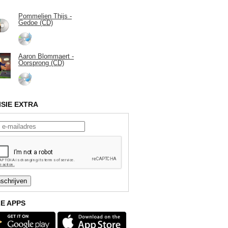
Pommelien Thijs -
Gedoe (CD)
Aaron Blommaert -
Oorsprong (CD)
ISIE EXTRA
E APPS