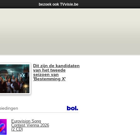
bezoek ook TVvisie.be
Dit zijn de kandidaten
van het tweede
seizoen van
'Bestemming X'
iedingen
Eurovision Song
Contest Vienna 2026
(2 CD)