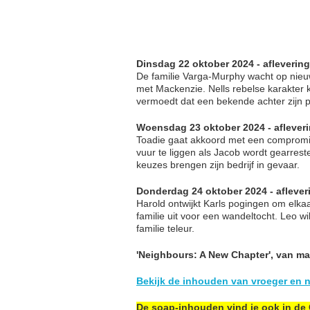
Dinsdag 22 oktober 2024 - afleverin
De familie Varga-Murphy wacht op nie
met Mackenzie. Nells rebelse karakter
vermoedt dat een bekende achter zijn p
Woensdag 23 oktober 2024 - aflever
Toadie gaat akkoord met een compromis
vuur te liggen als Jacob wordt gearreste
keuzes brengen zijn bedrijf in gevaar.
Donderdag 24 oktober 2024 - aflever
Harold ontwijkt Karls pogingen om elkaar
familie uit voor een wandeltocht. Leo wi
familie teleur.
'Neighbours: A New Chapter', van m
Bekijk de inhouden van vroeger en n
De soap-inhouden vind je ook in de