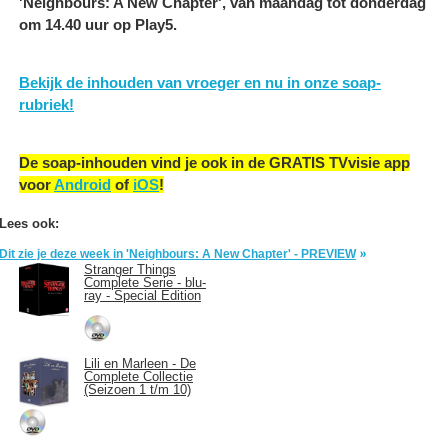
'Neighbours: A New Chapter', van maandag tot donderdag
om 14.40 uur op Play5.
Bekijk de inhouden van vroeger en nu in onze soap-
rubriek!
De soap-inhouden vind je ook in de GRATIS TVvisie app
voor
Android
of
iOS
!
Lees ook:
Dit zie je deze week in 'Neighbours: A New Chapter' - PREVIEW
Stranger Things
Complete Serie - blu-
ray - Special Edition
Lili en Marleen - De
Complete Collectie
(Seizoen 1 t/m 10)