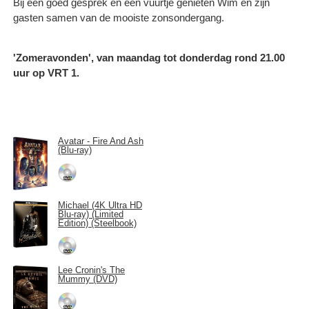
Bij een goed gesprek en een vuurtje genieten Wim en zijn
gasten samen van de mooiste zonsondergang.
'Zomeravonden', van maandag tot donderdag rond 21.00
uur op VRT 1.
Avatar - Fire And Ash
(Blu-ray)
Michael (4K Ultra HD
Blu-ray) (Limited
Edition) (Steelbook)
Lee Cronin's The
Mummy (DVD)