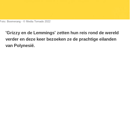
Foto: Boomerang - © Media Tornado 2022
'Grizzy en de Lemmings' zetten hun reis rond de wereld
verder en deze keer bezoeken ze de prachtige eilanden
van Polynesië.