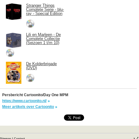
Stranger Things
Complete Serie - blu-
ray - Special Edition
Lili en Marleen - De
Complete Collectie
(Seizoen 1 t/m 10)
De Kolderbrigade
(DVD)
Persbericht Cartoonito/Day One MPM
https://www.cartoonito.nl/
Meer artikels over Cartoonito
Sitemap
|
Contact