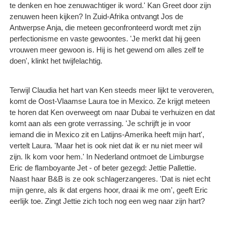
te denken en hoe zenuwachtiger ik word.' Kan Greet door zijn
zenuwen heen kijken? In Zuid-Afrika ontvangt Jos de
Antwerpse Anja, die meteen geconfronteerd wordt met zijn
perfectionisme en vaste gewoontes. 'Je merkt dat hij geen
vrouwen meer gewoon is. Hij is het gewend om alles zelf te
doen', klinkt het twijfelachtig.
Terwijl Claudia het hart van Ken steeds meer lijkt te veroveren,
komt de Oost-Vlaamse Laura toe in Mexico. Ze krijgt meteen
te horen dat Ken overweegt om naar Dubai te verhuizen en dat
komt aan als een grote verrassing. 'Je schrijft je in voor
iemand die in Mexico zit en Latijns-Amerika heeft mijn hart',
vertelt Laura. 'Maar het is ook niet dat ik er nu niet meer wil
zijn. Ik kom voor hem.' In Nederland ontmoet de Limburgse
Eric de flamboyante Jet - of beter gezegd: Jettie Pallettie.
Naast haar B&B is ze ook schlagerzangeres. 'Dat is niet echt
mijn genre, als ik dat ergens hoor, draai ik me om', geeft Eric
eerlijk toe. Zingt Jettie zich toch nog een weg naar zijn hart?