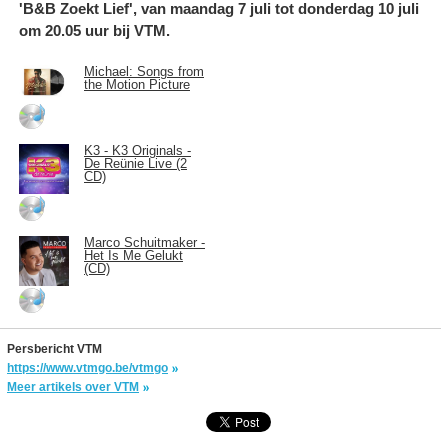
'B&B Zoekt Lief', van maandag 7 juli tot donderdag 10 juli
om 20.05 uur bij VTM.
Michael: Songs from
the Motion Picture
K3 - K3 Originals -
De Reünie Live (2
CD)
Marco Schuitmaker -
Het Is Me Gelukt
(CD)
Persbericht VTM
https://www.vtmgo.be/vtmgo
Meer artikels over VTM