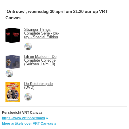
'Ontrouw', woensdag 30 april om 21.20 uur op VRT
Canvas.
Stranger Things
Complete Serie - blu-
ray - Special Edition
Lili en Marleen - De
Complete Collectie
(Seizoen 1 t/m 10)
De Kolderbrigade
(DVD)
Persbericht VRT Canvas
https://www.vrt.be/vrtmax/
Meer artikels over VRT Canvas