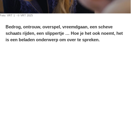
Foto: VRT 1 - © VRT 2025
Bedrog, ontrouw, overspel, vreemdgaan, een scheve
schaats rijden, een slippertje … Hoe je het ook noemt, het
is een beladen onderwerp om over te spreken.