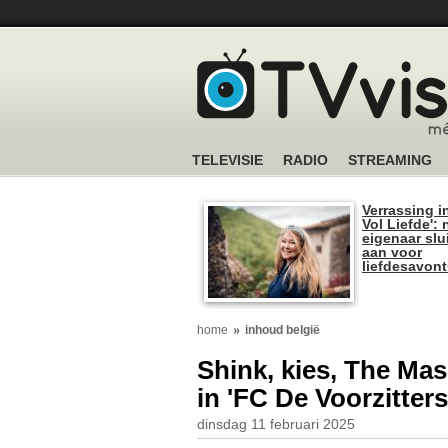
TELEVISIE
RADIO
STREAMING
Verrassing i
Vol Liefde':
eigenaar slui
aan voor
liefdesavon
home
inhoud belgië
Shink, kies, The Ma
in 'FC De Voorzitters
dinsdag 11 februari 2025