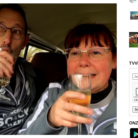
TVV
ONZ