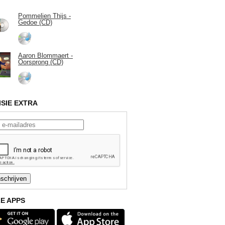
Pommelien Thijs -
Gedoe (CD)
Aaron Blommaert -
Oorsprong (CD)
ISIE EXTRA
E APPS