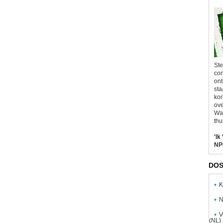
Ste
con
onb
sta
kor
ove
Wal
thu
'Ik
NP
DOS
K
N
V
(NL)