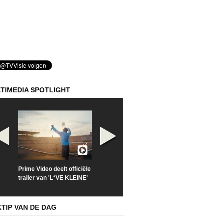
TIMEDIA SPOTLIGHT
Prime Video deelt officiële
Check nu de officiële
Kijk vanaf maa
trailer van 'L*VE KLEINE'
trailer van 'The Last
'Furious' op Di
Sunrise'
KTIP VAN DE DAG