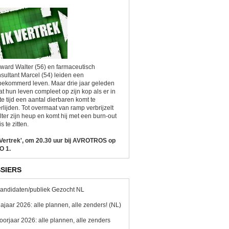
ward Walter (56) en farmaceutisch
sultant Marcel (54) leiden een
ekommerd leven. Maar drie jaar geleden
at hun leven compleet op zijn kop als er in
te tijd een aantal dierbaren komt te
rlijden. Tot overmaat van ramp verbrijzelt
ter zijn heup en komt hij met een burn-out
is te zitten.
 Vertrek', om 20.30 uur bij AVROTROS op
O 1.
SIERS
andidaten/publiek Gezocht NL
ajaar 2026: alle plannen, alle zenders! (NL)
oorjaar 2026: alle plannen, alle zenders