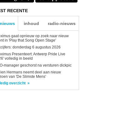
ST RECENTE
-nieuws
inhoud
radio-nieuws
ximus gaat opnieuw op zoek naar nieuw
ent in 'Play that Song Open Stage'
kcijfers: donderdag 6 augustus 2026
oximus Presenteert: Antwerp Pride Live
6' volledig in beeld
-manager geschorst na versturen dickpic
lien Hermans neemt deel aan nieuw
zoen van 'De Slimste Mens'
ledig overzicht