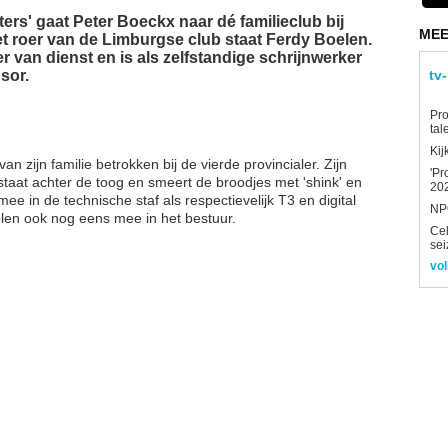
ters' gaat Peter Boeckx naar dé familieclub bij
MEE
t roer van de Limburgse club staat Ferdy Boelen.
er van dienst en is als zelfstandige schrijnwerker
sor.
tv
Pro
tal
Kij
n zijn familie betrokken bij de vierde provincialer. Zijn
'Pr
staat achter de toog en smeert de broodjes met 'shink' en
202
 mee in de technische staf als respectievelijk T3 en digital
NPO
len ook nog eens mee in het bestuur.
Ce
sei
vol