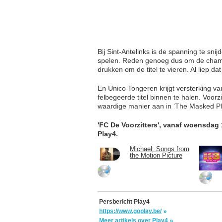
Bij Sint-Antelinks is de spanning te sn
spelen. Reden genoeg dus om de champag
drukken om de titel te vieren. Al liep da
En Unico Tongeren krijgt versterking va
felbegeerde titel binnen te halen. Voorz
waardige manier aan in ‘The Masked Pl
'FC De Voorzitters', vanaf woensdag
Play4.
Michael: Songs from
the Motion Picture
Persbericht Play4
https://www.goplay.be/
Meer artikels over Play4