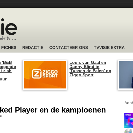
FICHES
REDACTIE
CONTACTEER ONS
TVVISIE EXTRA
n 'B&B
Louis van Gaal en
 negende
Danny Blind in
t zich
'Tussen de Palen' op
Ziggo Sport
tuur
Aanb
sked Player en de kampioenen
'