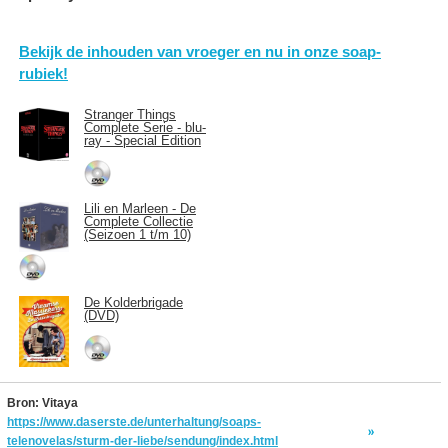
Bekijk de inhouden van vroeger en nu in onze soap-
rubiek!
Stranger Things
Complete Serie - blu-
ray - Special Edition
Lili en Marleen - De
Complete Collectie
(Seizoen 1 t/m 10)
De Kolderbrigade
(DVD)
Bron: Vitaya
https://www.daserste.de/unterhaltung/soaps-
telenovelas/sturm-der-liebe/sendung/index.html