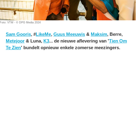
Foto: VTM - © DPG Media 2024
Sam Gooris
, #
LikeMe
,
Guus Meeuwis
&
Maksim
, Berre,
Metejoor
& Luna,
K3
... de nieuwe aflevering van '
Tien Om
Te Zien
' bundelt opnieuw enkele zomerse meezingers.