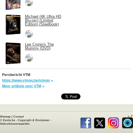
Michael (4K Ultra HD
Blu-ray) (Limited
Edition) (Steelbook)
Lee Cronin's The
Mummy (DVD)
Persbericht VTM
https://www.vtmgo.be/vtmgo
Meer artikels over VTM
Sitemap
|
Contact
©
Exsite.be
-
Copyright & Disclaimer
-
Gebruiksvoorwaarden