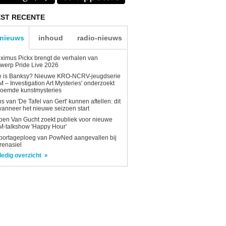
ST RECENTE
-nieuws
inhoud
radio-nieuws
ximus Pickx brengt de verhalen van
werp Pride Live 2026
e is Banksy? Nieuwe KRO-NCRV-jeugdserie
AM – Investigation Art Mysteries' onderzoekt
roemde kunstmysteries
s van 'De Tafel van Gert' kunnen aftellen: dit
wanneer het nieuwe seizoen start
en Van Gucht zoekt publiek voor nieuwe
-talkshow 'Happy Hour'
portageploeg van PowNed aangevallen bij
renasiel
ledig overzicht