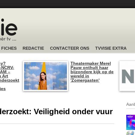
FICHES
REDACTIE
CONTACTEER ONS
TVVISIE EXTRA
sy?
Theatermaker Merel
-NCRV-
Pauw onthult haar
I AM –
bijzondere kijk op de
n Art
wereld in
nderzoekt
'Zomergasten'
ies
Aanb
rzoekt: Veiligheid onder vuur