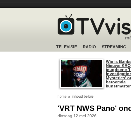
TELEVISIE
RADIO
STREAMING
Wie is Bank
Nieuwe KRO
jeugdserie '
Investigatio
Mysteries' o
beroemde
kunstmyster
home
inhoud belgië
'VRT NWS Pano' onde
dinsdag 12 mei 2026