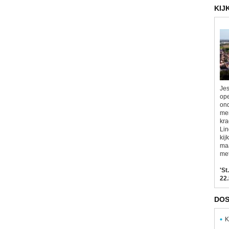
KIJ
Jes
ope
ond
men
kra
Lin
kij
maa
met
'St
22.
DOS
K