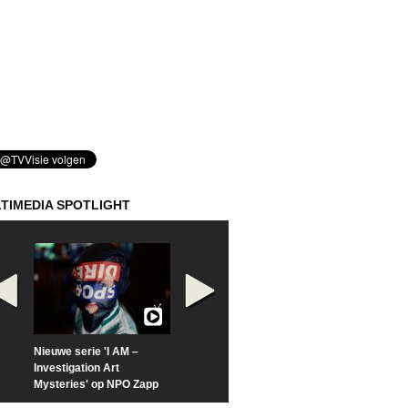
TIMEDIA SPOTLIGHT
Nieuwe serie 'I AM –
Prime Video deelt officiële
Check nu de offi
Investigation Art
trailer van 'L*VE KLEINE'
trailer van 'The
Mysteries' op NPO Zapp
Sunrise'