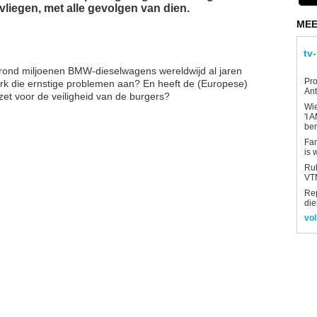
vliegen, met alle gevolgen van dien.
MEE
tv
 rond miljoenen BMW-dieselwagens wereldwijd al jaren
Pro
rk die ernstige problemen aan? En heeft de (Europese)
Ant
et voor de veiligheid van de burgers?
Wi
'I 
be
Fan
is 
Rub
VTM
Re
die
vol