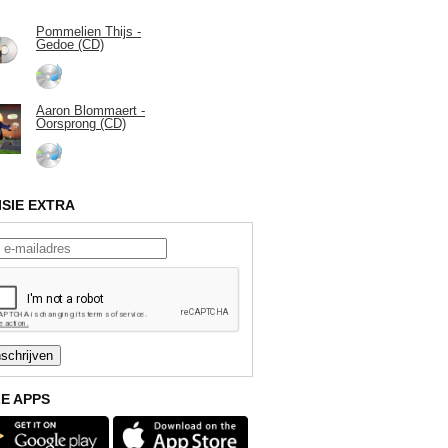
Pommelien Thijs -
Gedoe (CD)
Aaron Blommaert -
Oorsprong (CD)
ISIE EXTRA
E APPS