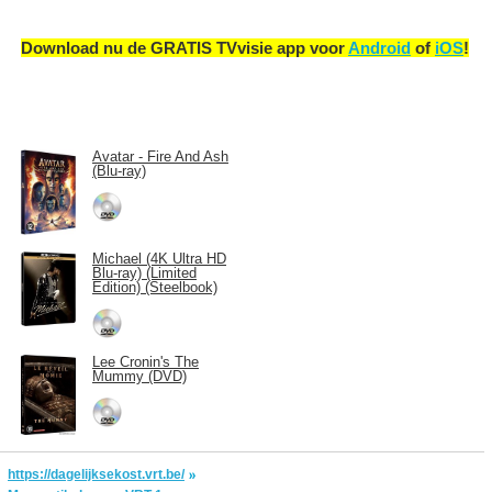
Download nu de GRATIS TVvisie app voor
Android
of
iOS
!
Avatar - Fire And Ash
(Blu-ray)
Michael (4K Ultra HD
Blu-ray) (Limited
Edition) (Steelbook)
Lee Cronin's The
Mummy (DVD)
https://dagelijksekost.vrt.be/