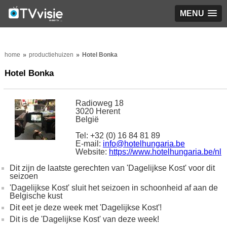
MENU
home
productiehuizen
Hotel Bonka
Hotel Bonka
Radioweg 18
3020 Herent
België
Tel: +32 (0) 16 84 81 89
E-mail:
info@hotelhungaria.be
Website:
https://www.hotelhungaria.be/nl
Dit zijn de laatste gerechten van 'Dagelijkse Kost' voor dit
seizoen
'Dagelijkse Kost' sluit het seizoen in schoonheid af aan de
Belgische kust
Dit eet je deze week met 'Dagelijkse Kost'!
Dit is de 'Dagelijkse Kost' van deze week!