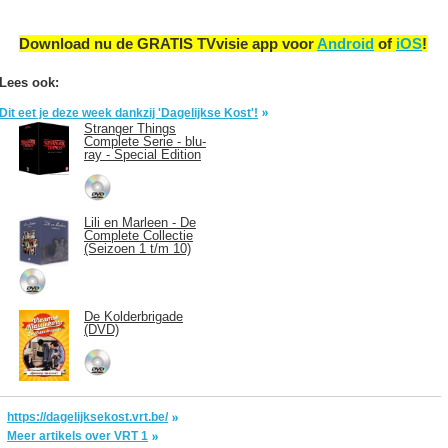
Download nu de GRATIS TVvisie app voor
Android
of
iOS
!
Lees ook:
Dit eet je deze week dankzij 'Dagelijkse Kost'!
Stranger Things
Complete Serie - blu-
ray - Special Edition
Lili en Marleen - De
Complete Collectie
(Seizoen 1 t/m 10)
De Kolderbrigade
(DVD)
https://dagelijksekost.vrt.be/
Meer artikels over VRT 1