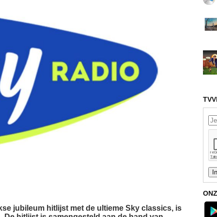
TVV
ONZ
se jubileum hitlijst met de ultieme Sky classics, is
. De hitlijst is samengesteld aan de hand van