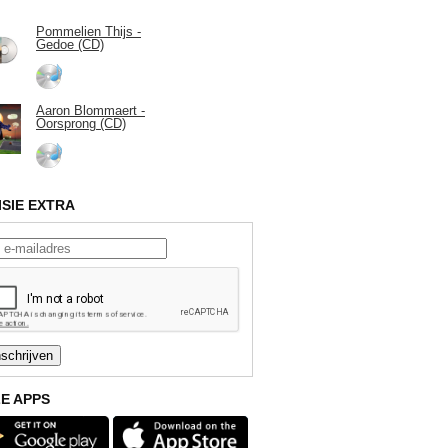
Pommelien Thijs -
Gedoe (CD)
Aaron Blommaert -
Oorsprong (CD)
ISIE EXTRA
E APPS