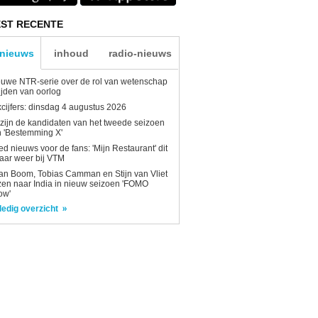
ST RECENTE
-nieuws
inhoud
radio-nieuws
uwe NTR-serie over de rol van wetenschap
tijden van oorlog
kcijfers: dinsdag 4 augustus 2026
 zijn de kandidaten van het tweede seizoen
 'Bestemming X'
d nieuws voor de fans: 'Mijn Restaurant' dit
aar weer bij VTM
n Boom, Tobias Camman en Stijn van Vliet
zen naar India in nieuw seizoen 'FOMO
ow'
ledig overzicht