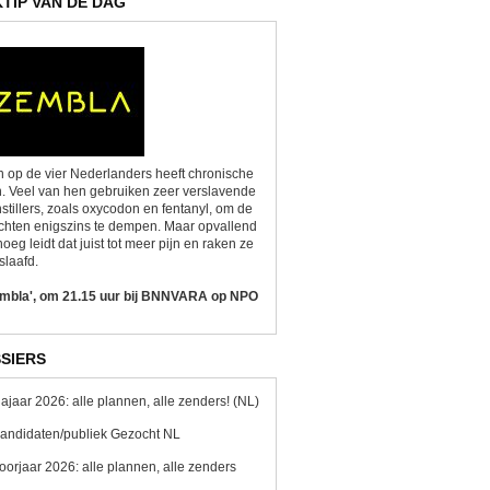
KTIP VAN DE DAG
 op de vier Nederlanders heeft chronische
n. Veel van hen gebruiken zeer verslavende
nstillers, zoals oxycodon en fentanyl, om de
chten enigszins te dempen. Maar opvallend
oeg leidt dat juist tot meer pijn en raken ze
slaafd.
embla', om 21.15 uur bij BNNVARA op NPO
SIERS
ajaar 2026: alle plannen, alle zenders! (NL)
andidaten/publiek Gezocht NL
oorjaar 2026: alle plannen, alle zenders