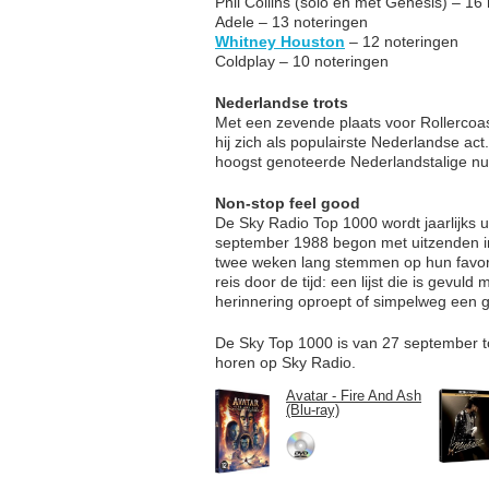
Phil Collins (solo én met Genesis) – 16
Adele – 13 noteringen
Whitney Houston
– 12 noteringen
Coldplay – 10 noteringen
Nederlandse trots
Met een zevende plaats voor Rollercoa
hij zich als populairste Nederlandse act
hoogst genoteerde Nederlandstalige num
Non-stop feel good
De Sky Radio Top 1000 wordt jaarlijks u
september 1988 begon met uitzenden in
twee weken lang stemmen op hun favorie
reis door de tijd: een lijst die is gevul
herinnering oproept of simpelweg een g
De Sky Top 1000 is van 27 september tot
horen op Sky Radio.
Avatar - Fire And Ash
(Blu-ray)