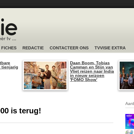
FICHES
REDACTIE
CONTACTEER ONS
TVVISIE EXTRA
tbare
Daan Boom, Tobias
 tienjarig
Camman en Stijn van
Vliet reizen naar India
in nieuw seizoen
'FOMO Show'
Aanb
0 is terug!