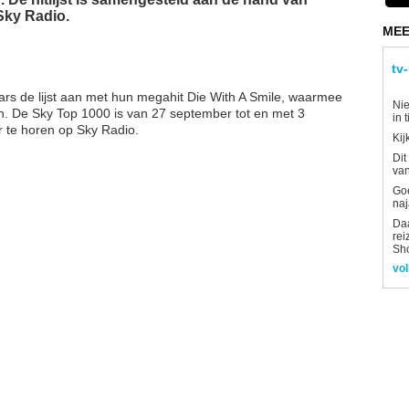
Sky Radio.
MEE
tv
rs de lijst aan met hun megahit Die With A Smile, waarmee
Nie
n. De Sky Top 1000 is van 27 september tot en met 3
in 
ur te horen op Sky Radio.
Kij
Dit
van
Goe
naj
Daa
rei
Sh
vol