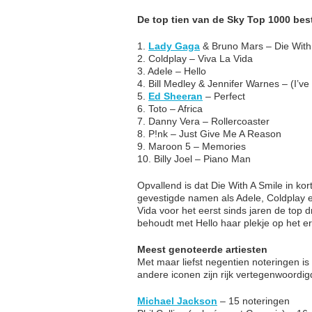
De top tien van de Sky Top 1000 besta
1.
Lady Gaga
& Bruno Mars – Die With
2. Coldplay – Viva La Vida
3. Adele – Hello
4. Bill Medley & Jennifer Warnes – (I’v
5.
Ed Sheeran
– Perfect
6. Toto – Africa
7. Danny Vera – Rollercoaster
8. P!nk – Just Give Me A Reason
9. Maroon 5 – Memories
10. Billy Joel – Piano Man
Opvallend is dat Die With A Smile in ko
gevestigde namen als Adele, Coldplay
Vida voor het eerst sinds jaren de top 
behoudt met Hello haar plekje op het e
Meest genoteerde artiesten
Met maar liefst negentien noteringen is
andere iconen zijn rijk vertegenwoordig
Michael Jackson
– 15 noteringen