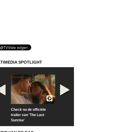
TIMEDIA SPOTLIGHT
Check nu de officiële
Kijk vanaf maandag naar
Kijk nu naar 'Po
trailer van 'The Last
'Furious' op Disney+
of Time with To
Sunrise'
Hiddleston'