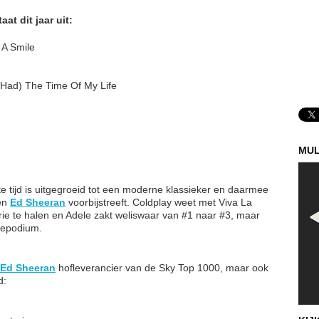
at dit jaar uit:
 A Smile
e Had) The Time Of My Life
MUL
rte tijd is uitgegroeid tot een moderne klassieker en daarmee
 en
Ed Sheeran
voorbijstreeft. Coldplay weet met Viva La
drie te halen en Adele zakt weliswaar van #1 naar #3, maar
repodium.
Ed Sheeran
hofleverancier van de Sky Top 1000, maar ook
d: