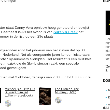
 noteringen
KIJ
ster staat Danny Vera opnieuw hoog genoteerd en bewijst
. Daarnaast is Als het avond is van
Suzan & Freek
het
mer in de lijst, op een 29e plaats.
Een
pij
pij
itgezonden rond het jubileum van het station dat op 30
kla
 Nederland. Net als voorgaande jaren konden luisteraars
gen
te Sky-nummers allertijden. Het resultaat is een muzikale
ver
d met muziek die de Sky-luisteraar raakt, een speciale
'Z
oed gevoel geeft.
2.
 en met 3 oktober, dagelijks van 7.00 uur tot 19.00 uur te
DOS
Michael (4K Ultra HD
Lee Cronin's The
N
Blu-ray) (Limited
Mummy (DVD)
Edition) (Steelbook)
K
V
(NL)