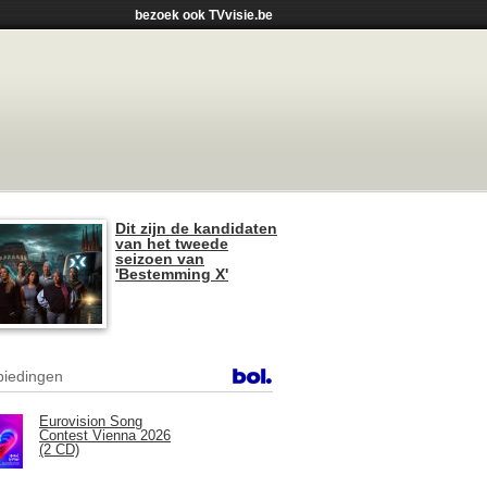
bezoek ook TVvisie.be
Dit zijn de kandidaten
van het tweede
seizoen van
'Bestemming X'
iedingen
Eurovision Song
Contest Vienna 2026
(2 CD)