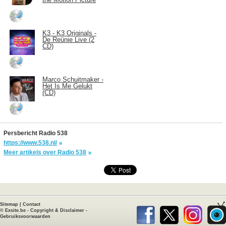
K3 - K3 Originals -
De Reünie Live (2
CD)
Marco Schuitmaker -
Het Is Me Gelukt
(CD)
Persbericht Radio 538
https://www.538.nl/
Meer artikels over Radio 538
Sitemap
|
Contact
©
Exsite.be
-
Copyright & Disclaimer
-
Gebruiksvoorwaarden