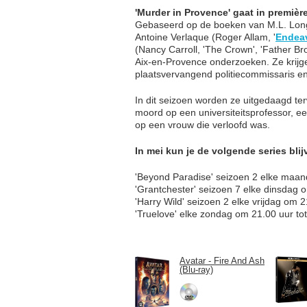
'Murder in Provence' gaat in premièr
Gebaseerd op de boeken van M.L. Long
Antoine Verlaque (Roger Allam, '
Endea
(Nancy Carroll, 'The Crown', 'Father Bro
Aix-en-Provence onderzoeken. Ze krijg
plaatsvervangend politiecommissaris en
In dit seizoen worden ze uitgedaagd te
moord op een universiteitsprofessor, ee
op een vrouw die verloofd was.
In mei kun je de volgende series blij
'Beyond Paradise' seizoen 2 elke maan
'Grantchester' seizoen 7 elke dinsdag 
'Harry Wild' seizoen 2 elke vrijdag om 2
'Truelove' elke zondag om 21.00 uur tot
Avatar - Fire And Ash
(Blu-ray)