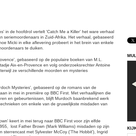
 in de hoofdrol vertelt 'Catch Me a Killer' het ware verhaal
 van seriemoordenaars in Zuid-Afrika. Het verhaal, gebaseerd
 hoe Micki in elke aflevering probeert in het brein van enkele
emoordenaars te duiken.
MUL
Provence', gebaseerd op de populaire boeken van M.L.
tadje Aix-en-Provence en volg onderzoeksrechter Antoine
terwijl ze verschillende moorden en mysteries
rdoch Mysteries', gebaseerd op de romans van de
n in mei in première op BBC First. Met verhaallijnen die
guren en gebeurtenissen, blijft Murdoch baanbrekend werk
 technieken om enkele van de gruwelijkste misdaden van
wn' keert in mei terug naar BBC First voor zijn elfde
n 1955, lost Father Brown (Mark Williams) misdaden op zijn
KIJ
n sterrencast met Sylvester McCoy ('The Hobbit'), Ingrid