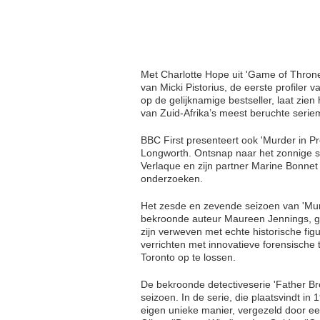
Met Charlotte Hope uit 'Game of Thrones'
van Micki Pistorius, de eerste profiler
op de gelijknamige bestseller, laat zien
van Zuid-Afrika’s meest beruchte seri
BBC First presenteert ook 'Murder in 
Longworth. Ontsnap naar het zonnige s
Verlaque en zijn partner Marine Bonnet 
onderzoeken.
Het zesde en zevende seizoen van 'Mu
bekroonde auteur Maureen Jennings, gaa
zijn verweven met echte historische fi
verrichten met innovatieve forensische
Toronto op te lossen.
De bekroonde detectiveserie 'Father Bro
seizoen. In de serie, die plaatsvindt i
eigen unieke manier, vergezeld door ee