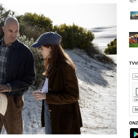
TVV
ONZ