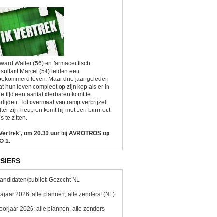
ward Walter (56) en farmaceutisch
sultant Marcel (54) leiden een
ekommerd leven. Maar drie jaar geleden
at hun leven compleet op zijn kop als er in
te tijd een aantal dierbaren komt te
rlijden. Tot overmaat van ramp verbrijzelt
ter zijn heup en komt hij met een burn-out
is te zitten.
 Vertrek', om 20.30 uur bij AVROTROS op
O 1.
SIERS
andidaten/publiek Gezocht NL
ajaar 2026: alle plannen, alle zenders! (NL)
oorjaar 2026: alle plannen, alle zenders