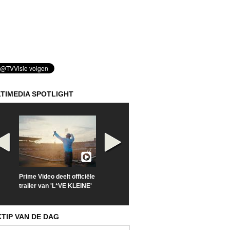
TIMEDIA SPOTLIGHT
Prime Video deelt officiële
Check nu de officiële
Kijk vanaf maa
trailer van 'L*VE KLEINE'
trailer van 'The Last
'Furious' op Di
Sunrise'
KTIP VAN DE DAG