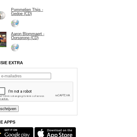
Pommelien Thijs -
Gedoe (CD)
Aaron Blommaert -
Oorsprong (CD)
ISIE EXTRA
E APPS