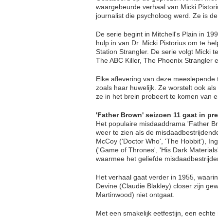
waargebeurde verhaal van Micki Pistori
journalist die psycholoog werd. Ze is d
De serie begint in Mitchell's Plain in 1
hulp in van Dr. Micki Pistorius om te h
Station Strangler. De serie volgt Micki
The ABC Killer, The Phoenix Strangler e
Elke aflevering van deze meeslepende th
zoals haar huwelijk. Ze worstelt ook a
ze in het brein probeert te komen van 
'Father Brown' seizoen 11 gaat in p
Het populaire misdaaddrama 'Father Bro
weer te zien als de misdaadbestrijdende
McCoy ('Doctor Who', 'The Hobbit'), Ing
('Game of Thrones', 'His Dark Materials
waarmee het geliefde misdaadbestrijde
Het verhaal gaat verder in 1955, waar
Devine (Claudie Blakley) closer zijn 
Martinwood) niet ontgaat.
Met een smakelijk eetfestijn, een echte