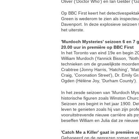
Oliver ('Doctor Who') en Ian Gelder ('G
Op BBC First keert het detectivespektak
Green is wederom te zien als inspecteur
Davenport. In deze explosieve seizoen t
het uiterste.
'Murdoch Mysteries' seizoen 6 en 7 
20.00 uur in première op BBC First
In het Toronto van eind 19e en begin 
William Murdoch (Yannick Bisson, 'Noth
technieken om de gruwelijkste moorden
Crabtree (Jonny Harris, 'Hatching', 'M
Craig, 'Coronation Street'), Dr. Emily G
Ogden (Hélène Joy, 'Durham County').
In het zesde seizoen van 'Murdoch Myster
historische figuren zoals Winston Church
Seizoen zes begint in het jaar 1900. De
leven te genieten zoals hij van zijn pro
vooruitstrevende nieuwe carrière als psy
beseffen William en Julia dat ze nieu
'Catch Me a Killer' gaat in première
Gebaseerd op de geprezen roman met dez