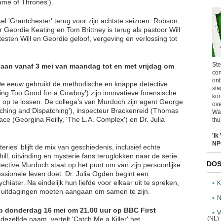
ame of Thrones').
el 'Grantchester' terug voor zijn achtste seizoen. Robson
 Geordie Keating en Tom Brittney is terug als pastoor Will
esten Will en Geordie geloof, vergeving en verlossing tot
Ste
gaan vanaf 3 mei van maandag tot en met vrijdag om
con
onb
20e eeuw gebruikt de methodische en knappe detective
sta
ing Too Good for a Cowboy') zijn innovatieve forensische
kor
 op te lossen. De collega’s van Murdoch zijn agent George
ove
atching and Dispatching'), inspecteur Brackenreid (Thomas
Wal
race (Georgina Reilly, 'The L.A. Complex') en Dr. Julia
thu
'Ik
NP
ies' blijft de mix van geschiedenis, inclusief echte
ill, uitvinding en mysterie fans teruglokken naar de serie.
DOS
tective Murdoch staat op het punt om van zijn persoonlijke
fessionele leven doet. Dr. Julia Ogden begint een
chiater. Na eindelijk hun liefde voor elkaar uit te spreken,
K
we uitdagingen moeten aangaan om samen te zijn.
N
 op donderdag 16 mei om 21.00 uur op BBC First
V
elfde naam, vertelt 'Catch Me a Killer' het
(NL)