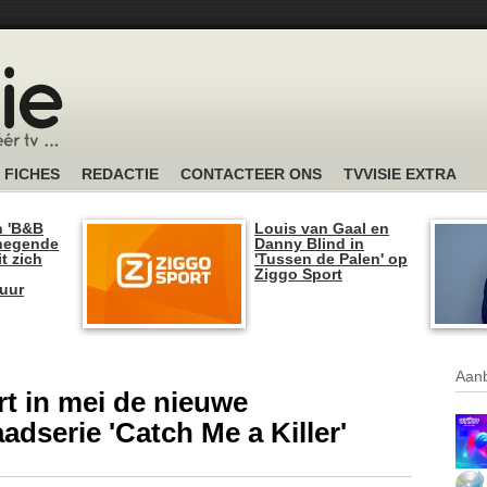
FICHES
REDACTIE
CONTACTEER ONS
TVVISIE EXTRA
n 'B&B
Louis van Gaal en
 negende
Danny Blind in
t zich
'Tussen de Palen' op
Ziggo Sport
tuur
Aanb
rt in mei de nieuwe
dserie 'Catch Me a Killer'