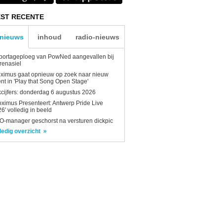
ST RECENTE
-nieuws
inhoud
radio-nieuws
portageploeg van PowNed aangevallen bij
renasiel
ximus gaat opnieuw op zoek naar nieuw
ent in 'Play that Song Open Stage'
kcijfers: donderdag 6 augustus 2026
oximus Presenteert: Antwerp Pride Live
6' volledig in beeld
-manager geschorst na versturen dickpic
ledig overzicht