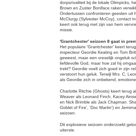
dorpsrivaliteit bij de lokale Olimpick
Brown en Zuster Boniface raken verwik
Ondertussen confronteren geesten uit 
McClurgy (Sylvester McCoy), contact m
keert ook terug met zijn van hem vervr
missie.
'Grantchester' seizoen 8 gaat in pre
Het populaire 'Grantchester' keert ter
inspecteur Geordie Keating en Tom Britt
geweest, maar een vreselijk ongeluk schu
liefdevolle God, maar hoe zal hij omg
trekt? Geordie voelt zich goed in zijn 
verstoort hun geluk. Terwijl Mrs. C, Le
als Geordie zich in onbekend, emotioneel
Charlotte Ritchie (Ghosts) keert terug
Weaver als Leonard Finch, Kacey Ainswo
en Nick Brimble als Jack Chapman. Shau
Goblet of Fire', 'Doc Martin') en Jemima
seizoen.
Dit explosieve seizoen onderzoekt geloo
uiterste.