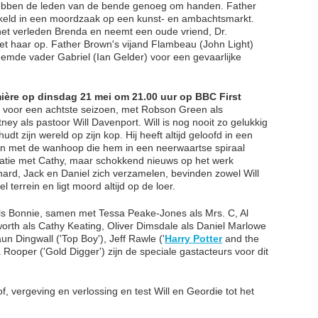
s, hebben de leden van de bende genoeg om handen. Father
keld in een moordzaak op een kunst- en ambachtsmarkt.
het verleden Brenda en neemt een oude vriend, Dr.
et haar op. Father Brown's vijand Flambeau (John Light)
eemde vader Gabriel (Ian Gelder) voor een gevaarlijke
mière op dinsdag 21 mei om 21.00 uur op BBC First
ug voor een achtste seizoen, met Robson Green als
ney als pastoor Will Davenport. Will is nog nooit zo gelukkig
dt zijn wereld op zijn kop. Hij heeft altijd geloofd in een
aan met de wanhoop die hem in een neerwaartse spiraal
relatie met Cathy, maar schokkend nieuws op het werk
onard, Jack en Daniel zich verzamelen, bevinden zowel Will
 terrein en ligt moord altijd op de loer.
 als Bonnie, samen met Tessa Peake-Jones als Mrs. C, Al
rth als Cathy Keating, Oliver Dimsdale als Daniel Marlowe
n Dingwall ('Top Boy'), Jeff Rawle ('
Harry Potter
and the
 Rooper ('Gold Digger') zijn de speciale gastacteurs voor dit
f, vergeving en verlossing en test Will en Geordie tot het