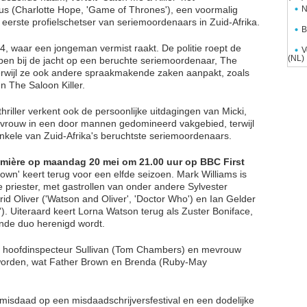
us (Charlotte Hope, 'Game of Thrones'), een voormalig
N
e eerste profielschetser van seriemoordenaars in Zuid-Afrika.
B
994, waar een jongeman vermist raakt. De politie roept de
V
(NL)
elpen bij de jacht op een beruchte seriemoordenaar, The
 terwijl ze ook andere spraakmakende zaken aanpakt, zoals
n The Saloon Killer.
riller verkent ook de persoonlijke uitdagingen van Micki,
ls vrouw in een door mannen gedomineerd vakgebied, terwijl
enkele van Zuid-Afrika's beruchtste seriemoordenaars.
remière op maandag 20 mei om 21.00 uur op BBC First
wn' keert terug voor een elfde seizoen. Mark Williams is
 priester, met gastrollen van onder andere Sylvester
rid Oliver ('Watson and Oliver', 'Doctor Who') en Ian Gelder
'). Uiteraard keert Lorna Watson terug als Zuster Boniface,
nde duo herenigd wordt.
in hoofdinspecteur Sullivan (Tom Chambers) en mevrouw
geworden, wat Father Brown en Brenda (Ruby-May
 misdaad op een misdaadschrijversfestival en een dodelijke