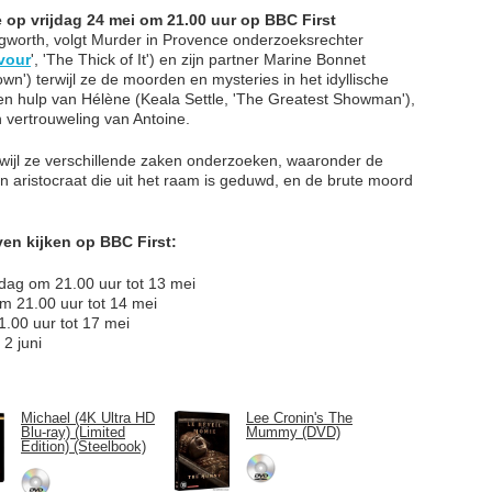
e op vrijdag 24 mei om 21.00 uur op BBC First
worth, volgt Murder in Provence onderzoeksrechter
vour
', 'The Thick of It') en zijn partner Marine Bonnet
wn') terwijl ze de moorden en mysteries in het idyllische
en hulp van Hélène (Keala Settle, 'The Greatest Showman'),
 vertrouweling van Antoine.
rwijl ze verschillende zaken onderzoeken, waaronder de
n aristocraat die uit het raam is geduwd, en de brute moord
ven kijken op BBC First:
dag om 21.00 uur tot 13 mei
om 21.00 uur tot 14 mei
1.00 uur tot 17 mei
 2 juni
Michael (4K Ultra HD
Lee Cronin's The
Blu-ray) (Limited
Mummy (DVD)
Edition) (Steelbook)