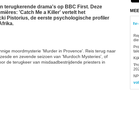
en terugkerende drama's op BBC First. Deze
MEE
ères: 'Catch Me a Killer' vertelt het
ki Pistorius, de eerste psychologische profiler
frika.
tv
Re
die
Pro
nnige moordmysterie 'Murder in Provence'. Reis terug naar
tal
 zesde en zevende seizoen van 'Murdoch Mysteries', of
Kij
or de terugkeer van misdaadbestrijdende priesters in
'Pr
202
NPO
vol