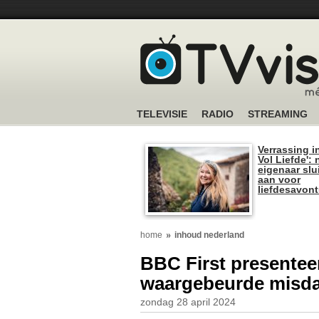
TELEVISIE
RADIO
STREAMING
Verrassing i
Vol Liefde':
eigenaar slui
aan voor
liefdesavon
home
inhoud nederland
BBC First presentee
waargebeurde misdaa
zondag 28 april 2024