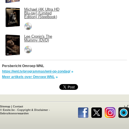
Michael (4K Ultra HD
Blu-ray) (Limited
Edition) (Steelbook)
Lee Cronin's The
Mummy (DVD)
Persbericht Omroep WNL
https://wnl.tv/programmas/wnl-op-zondag/
Meer artikels over Omroep WNL
Sitemap
|
Contact
©
Exsite.be
-
Copyright & Disclaimer
-
Gebruiksvoorwaarden