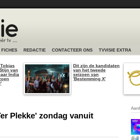
FICHES
REDACTIE
CONTACTEER ONS
TVVISIE EXTRA
 Tobias
Dit zijn de kandidaten
tijn van
van het tweede
naar India
seizoen van
izoen
'Bestemming X'
'
Aanb
 Ter Plekke' zondag vanuit