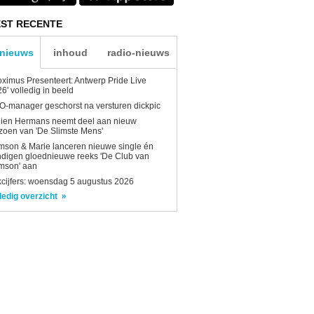
ST RECENTE
-nieuws
inhoud
radio-nieuws
oximus Presenteert: Antwerp Pride Live
6' volledig in beeld
-manager geschorst na versturen dickpic
lien Hermans neemt deel aan nieuw
zoen van 'De Slimste Mens'
son & Marie lanceren nieuwe single én
digen gloednieuwe reeks 'De Club van
mson' aan
kcijfers: woensdag 5 augustus 2026
ledig overzicht