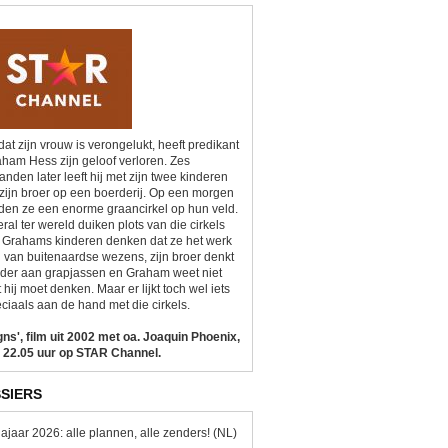
at zijn vrouw is verongelukt, heeft predikant
ham Hess zijn geloof verloren. Zes
nden later leeft hij met zijn twee kinderen
zijn broer op een boerderij. Op een morgen
den ze een enorme graancirkel op hun veld.
ral ter wereld duiken plots van die cirkels
 Grahams kinderen denken dat ze het werk
n van buitenaardse wezens, zijn broer denkt
der aan grapjassen en Graham weet niet
 hij moet denken. Maar er lijkt toch wel iets
ciaals aan de hand met die cirkels.
gns', film uit 2002 met oa. Joaquin Phoenix,
 22.05 uur op STAR Channel.
SIERS
ajaar 2026: alle plannen, alle zenders! (NL)