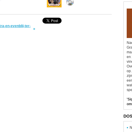
ra-en-evenblij-ter-
Nad
Gra
maa
en 
vin
Ove
op.
zij
eer
wat
spe
'Si
om
DOS
N