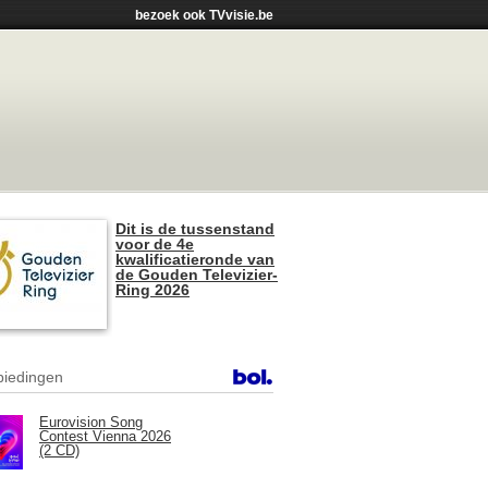
bezoek ook TVvisie.be
Dit is de tussenstand
voor de 4e
kwalificatieronde van
de Gouden Televizier-
Ring 2026
iedingen
Eurovision Song
Contest Vienna 2026
(2 CD)