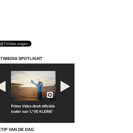
TIMEDIA SPOTLIGHT
Prime Video deelt officiële
Check nu de officiële
Kijk vanaf maa
trailer van 'L*VE KLEINE'
trailer van 'The Last
'Furious' op Di
Sunrise'
KTIP VAN DE DAG