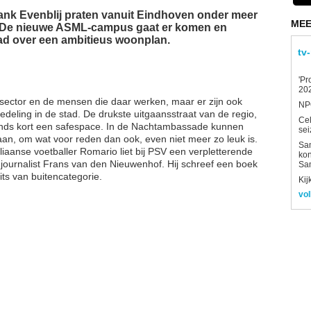
rank Evenblij praten vanuit Eindhoven onder meer
MEE
d. De nieuwe ASML-campus gaat er komen en
ad over een ambitieus woonplan.
tv
'Pr
202
sector en de mensen die daar werken, maar er zijn ook
NPO
eling in de stad. De drukste uitgaansstraat van de regio,
Ce
inds kort een safespace. In de Nachtambassade kunnen
sei
tgaan, om wat voor reden dan ook, even niet meer zo leuk is.
Sam
liaanse voetballer Romario liet bij PSV een verpletterende
kon
 journalist Frans van den Nieuwenhof. Hij schreef een boek
Sa
ts van buitencategorie.
Kij
vol