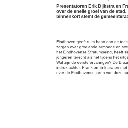
Presentatoren Erik Dijkstra en F
over de snelle groei van de sta
binnenkort stemt de gemeentera
Eindhoven geeft ruim baan aan de tech
zorgen over groeiende armoede en tweed
het Eindhovense Stratumseind, heeft s
jongeren terecht als het tijdens het ui
Wat zijn de eerste ervaringen? De Brazi
indruk achter. Frank en Erik praten met
over de Eindhovense jaren van deze spi