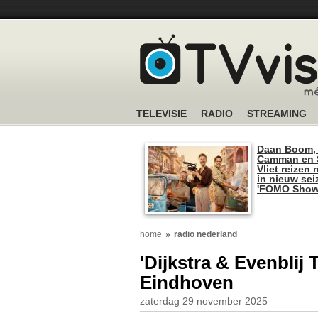
TELEVISIE
RADIO
STREAMING
Daan Boom,
Camman en S
Vliet reizen 
in nieuw se
'FOMO Show
home
radio nederland
'Dijkstra & Evenblij
Eindhoven
zaterdag 29 november 2025