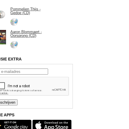
Pommelien Thijs -
Gedoe (CD)
Aaron Blommaert -
Oorsprong (CD)
ISIE EXTRA
E APPS