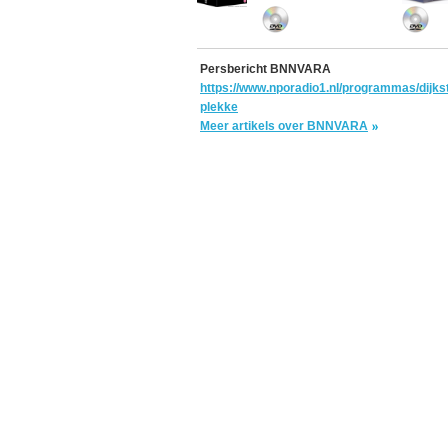
Persbericht BNNVARA
https://www.nporadio1.nl/programmas/dijkst
plekke
Meer artikels over BNNVARA