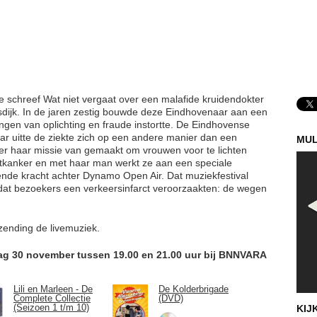
e schreef Wat niet vergaat over een malafide kruidendokter
dijk. In de jaren zestig bouwde deze Eindhovenaar aan een
ngen van oplichting en fraude instortte. De Eindhovense
aar uitte de ziekte zich op een andere manier dan een
MUL
t er haar missie van gemaakt om vrouwen voor te lichten
rstkanker en met haar man werkt ze aan een speciale
ende kracht achter Dynamo Open Air. Dat muziekfestival
 dat bezoekers een verkeersinfarct veroorzaakten: de wegen
zending de livemuziek.
ndag 30 november tussen 19.00 en 21.00 uur bij BNNVARA
Lili en Marleen - De
De Kolderbrigade
Complete Collectie
(DVD)
(Seizoen 1 t/m 10)
KIJ