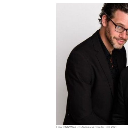
Foto: BNNVARA - © Annemieke van der Togt 2021