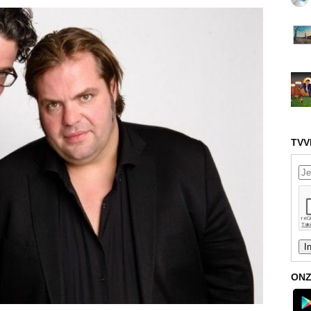
TVV
ONZ