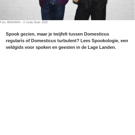
Foto: BNNVARA - © Linda Stulic 2020
Spook gezien, maar je twijfelt tussen Domesticus
regularis of Domesticus turbulent? Lees Spookologie, een
veldgids voor spoken en geesten in de Lage Landen.