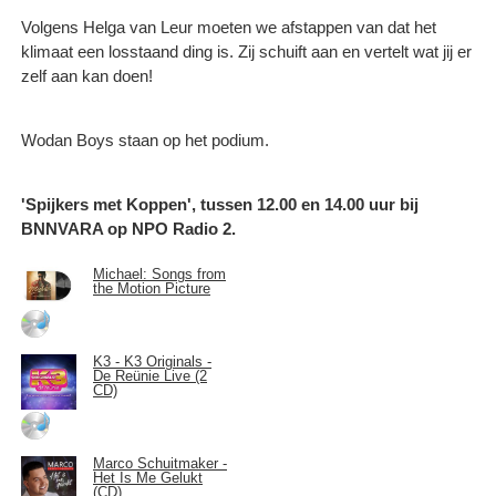
Volgens Helga van Leur moeten we afstappen van dat het
klimaat een losstaand ding is. Zij schuift aan en vertelt wat jij er
zelf aan kan doen!
Wodan Boys staan op het podium.
'Spijkers met Koppen', tussen 12.00 en 14.00 uur bij
BNNVARA op NPO Radio 2.
Michael: Songs from
the Motion Picture
K3 - K3 Originals -
De Reünie Live (2
CD)
Marco Schuitmaker -
Het Is Me Gelukt
(CD)