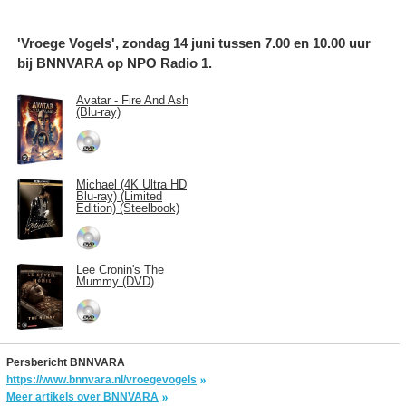
'Vroege Vogels', zondag 14 juni tussen 7.00 en 10.00 uur
bij BNNVARA op NPO Radio 1.
Avatar - Fire And Ash
(Blu-ray)
Michael (4K Ultra HD
Blu-ray) (Limited
Edition) (Steelbook)
Lee Cronin's The
Mummy (DVD)
Persbericht BNNVARA
https://www.bnnvara.nl/vroegevogels
Meer artikels over BNNVARA