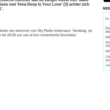
Gees met 'How Deep Is Your Love' (3) achter zich
MEE
'.
tv
Pro
p basis van stemmen van Sky Radio luisteraars. Vandaag, op
tal
ur tot 18.00 uur van al hun romantische favorieten.
Kij
'Pr
202
NPO
Ce
sei
vol