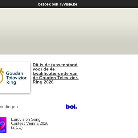
bezoek ook TVvisie.be
Dit is de tussenstand
voor de 4e
kwalificatieronde van
de Gouden Televizier-
Ring 2026
iedingen
Eurovision Song
Contest Vienna 2026
(2 CD)