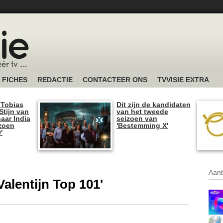
FICHES
REDACTIE
CONTACTEER ONS
TVVISIE EXTRA
 Tobias
Dit zijn de kandidaten
tijn van
van het tweede
naar India
seizoen van
izoen
'Bestemming X'
'
Aanb
Valentijn Top 101'