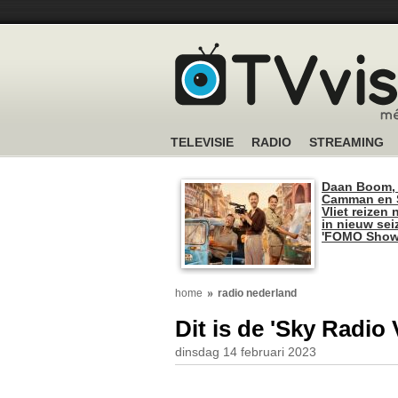
TELEVISIE
RADIO
STREAMING
Daan Boom,
Camman en S
Vliet reizen 
in nieuw se
'FOMO Show
home
radio nederland
Dit is de 'Sky Radio 
dinsdag 14 februari 2023