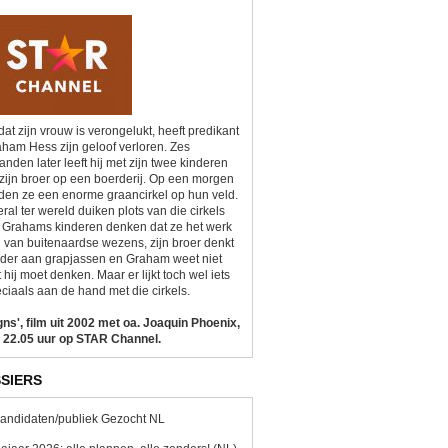
at zijn vrouw is verongelukt, heeft predikant
ham Hess zijn geloof verloren. Zes
nden later leeft hij met zijn twee kinderen
zijn broer op een boerderij. Op een morgen
den ze een enorme graancirkel op hun veld.
ral ter wereld duiken plots van die cirkels
 Grahams kinderen denken dat ze het werk
n van buitenaardse wezens, zijn broer denkt
der aan grapjassen en Graham weet niet
 hij moet denken. Maar er lijkt toch wel iets
ciaals aan de hand met die cirkels.
gns', film uit 2002 met oa. Joaquin Phoenix,
 22.05 uur op STAR Channel.
SIERS
andidaten/publiek Gezocht NL