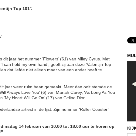
entijn Top 101':
w’
MUL
is dit jaar het nummer ‘Flowers’ (61) van Miley Cyrus. Met
 ‘I can hold my own hand’, geeft zij aan deze 'Valentijn Top
zien dat liefde niet alleen maar van een ander hoeft te
s dit jaar weer ruim baan gemaakt. Meer dan ooit stemde de
Will Always Love You’ (6) van Mariah Carey, ‘As Long As You
n ‘My Heart Will Go On’ (17) van Celine Dion.
rlandse artiest in de lijst. Zijn nummer ‘Roller Coaster’
 dinsdag 14 februari van 10.00 tot 18.00 uur te horen op
KIJ
KE.