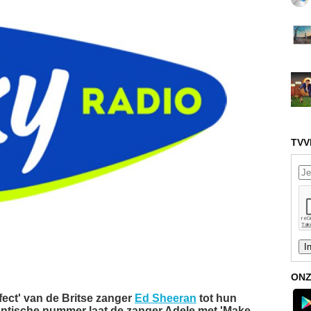
TVV
ONZ
fect' van de Britse zanger
Ed Sheeran
tot hun
ntische nummer laat de zanger Adele met 'Make