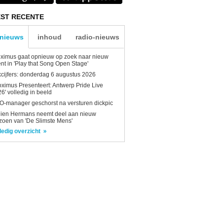
ST RECENTE
-nieuws
inhoud
radio-nieuws
ximus gaat opnieuw op zoek naar nieuw
ent in 'Play that Song Open Stage'
kcijfers: donderdag 6 augustus 2026
oximus Presenteert: Antwerp Pride Live
6' volledig in beeld
-manager geschorst na versturen dickpic
lien Hermans neemt deel aan nieuw
zoen van 'De Slimste Mens'
ledig overzicht