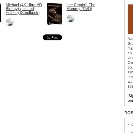
Michael (4K Ultra HD
Lee Cronin's The
Blu-ray) (Limited
Mummy (DVD)
Edition) (Steelbook)
Nad
Gra
maa
en 
vin
Ove
op.
zij
eer
wat
spe
'Si
om
DOS
K