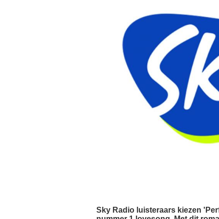
Sky Radio luisteraars kiezen 'Per
nummer 1 lovesong. Met dit roma