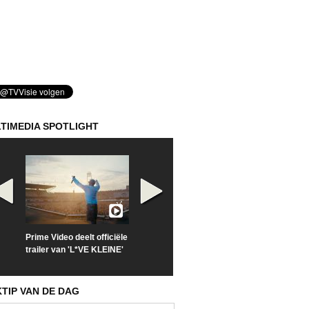
TIMEDIA SPOTLIGHT
Prime Video deelt officiële
Check nu de officiële
Kijk vanaf maa
trailer van 'L*VE KLEINE'
trailer van 'The Last
'Furious' op Di
Sunrise'
KTIP VAN DE DAG