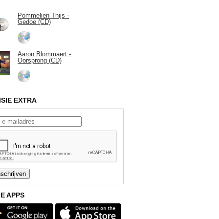
Pommelien Thijs -
Gedoe (CD)
Aaron Blommaert -
Oorsprong (CD)
ISIE EXTRA
E APPS