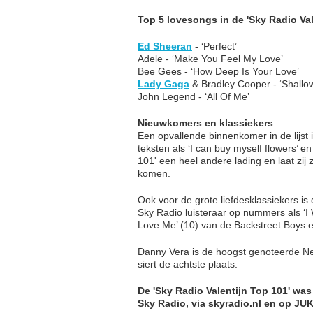
Top 5 lovesongs in de 'Sky Radio Val
Ed Sheeran
- ‘Perfect’
Adele - ‘Make You Feel My Love’
Bee Gees - ‘How Deep Is Your Love’
Lady Gaga
& Bradley Cooper - ‘Shallo
John Legend - ‘All Of Me’
Nieuwkomers en klassiekers
Een opvallende binnenkomer in de lijst 
teksten als ‘I can buy myself flowers’ en
101' een heel andere lading en laat zij 
komen.
Ook voor de grote liefdesklassiekers i
Sky Radio luisteraar op nummers als ‘I 
Love Me’ (10) van de Backstreet Boys e
Danny Vera is de hoogst genoteerde Nede
siert de achtste plaats.
De 'Sky Radio Valentijn Top 101' was
Sky Radio, via skyradio.nl en op JU