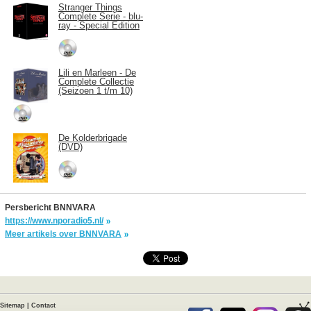
Stranger Things
Complete Serie - blu-
ray - Special Edition
Lili en Marleen - De
Complete Collectie
(Seizoen 1 t/m 10)
De Kolderbrigade
(DVD)
Persbericht BNNVARA
https://www.nporadio5.nl/
Meer artikels over BNNVARA
Sitemap
|
Contact