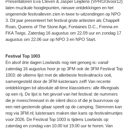
Presentatoren Eva Cleven & Jasper Leijdens (VPRO/3voor12)
laten muzikale hoogtepunten, nieuwe ontdekkingen en het
ongeremde festivalleven zien in twee tv-uitzendingen op NPO
3. Dit jaar presenteert het festival grote artiesten als Chappell
Roan, Queens of The Stone Age, Fontaines D.C., Frenna en
FKA Twigs. Zaterdag 16 augustus om 22.09 uur en zondag 17
augustus om 22.06 uur op NPO 3 en NPO Start.
Festival Top 1003
En alsof drie dagen Lowlands nog niet genoeg is: vanaf
zaterdag 16 augustus hoor je op 3FM ook de 3FM Festival Top
1003: dé ultieme lijst met de allerbeste festivaltracks ooit,
samengesteld door de 3FM-luisteraars zelf! Van recente
ontdekkingen tot absolute all-time klassiekers: alle #livegoals
op een rij. De lijst is het gevoel van het festival: de nummers
die je meeschreeuwt in de silent disco of die je buurvrouw op
een niet-gestemde gitaar speelt op de camping. Stemmen kan
nog via 3FM.nl; luisteraars maken dan kans op festivalmuntjes
voor 2026. De Festival Top 1003 is tijdens Lowlands op
zaterdag en zondag van 10.00 tot 19.00 uur te horen. Van