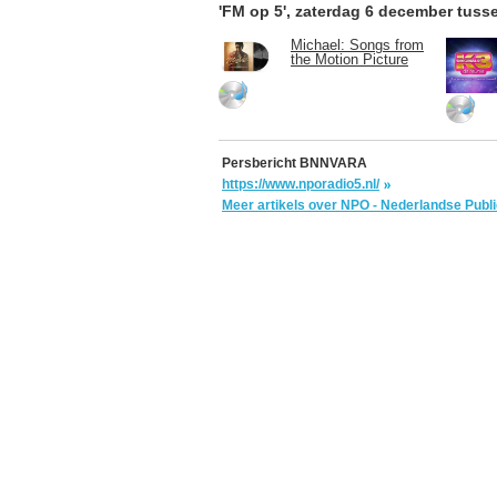
'FM op 5', zaterdag 6 december tuss
Michael: Songs from
the Motion Picture
Persbericht BNNVARA
https://www.nporadio5.nl/
Meer artikels over NPO - Nederlandse Pub