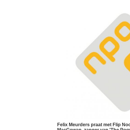
Felix Meurders praat met Flip No
MacGowan, zanger van 'The Pogu