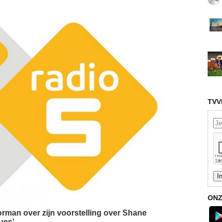
TVV
ONZ
orman over zijn voorstelling over Shane
es'.