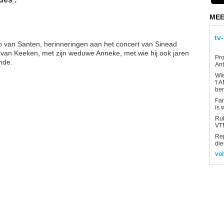
MEE
tv
o van Santen, herinneringen aan het concert van Sinead
an Keeken, met zijn weduwe Anneke, met wie hij ook jaren
Pro
rmde.
Ant
Wi
'I 
be
Fan
is 
Rub
VTM
Re
die
vol