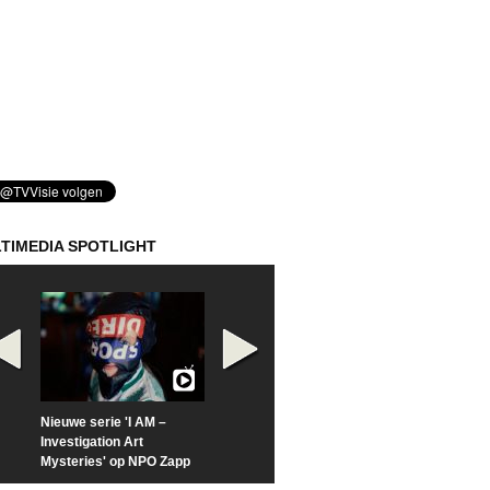
TIMEDIA SPOTLIGHT
Nieuwe serie 'I AM –
Prime Video deelt officiële
Check nu de offi
Investigation Art
trailer van 'L*VE KLEINE'
trailer van 'The
Mysteries' op NPO Zapp
Sunrise'