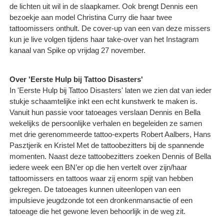
de lichten uit wil in de slaapkamer. Ook brengt Dennis een
bezoekje aan model Christina Curry die haar twee
tattoomissers onthult. De cover-up van een van deze missers
kun je live volgen tijdens haar take-over van het Instagram
kanaal van Spike op vrijdag 27 november.
Over 'Eerste Hulp bij Tattoo Disasters'
In 'Eerste Hulp bij Tattoo Disasters' laten we zien dat van ieder
stukje schaamtelijke inkt een echt kunstwerk te maken is.
Vanuit hun passie voor tatoeages verslaan Dennis en Bella
wekelijks de persoonlijke verhalen en begeleiden ze samen
met drie gerenommeerde tattoo-experts Robert Aalbers, Hans
Pasztjerik en Kristel Met de tattoobezitters bij de spannende
momenten. Naast deze tattoobezitters zoeken Dennis of Bella
iedere week een BN’er op die hen vertelt over zijn/haar
tattoomissers en tattoos waar zij enorm spijt van hebben
gekregen. De tatoeages kunnen uiteenlopen van een
impulsieve jeugdzonde tot een dronkenmansactie of een
tatoeage die het gewone leven behoorlijk in de weg zit.