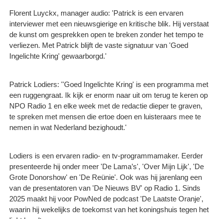
Florent Luyckx, manager audio: 'Patrick is een ervaren
interviewer met een nieuwsgierige en kritische blik. Hij verstaat
de kunst om gesprekken open te breken zonder het tempo te
verliezen. Met Patrick blijft de vaste signatuur van 'Goed
Ingelichte Kring' gewaarborgd.'
Patrick Lodiers: ''Goed Ingelichte Kring' is een programma met
een ruggengraat. Ik kijk er enorm naar uit om terug te keren op
NPO Radio 1 en elke week met de redactie dieper te graven,
te spreken met mensen die ertoe doen en luisteraars mee te
nemen in wat Nederland bezighoudt.'
Lodiers is een ervaren radio- en tv-programmamaker. Eerder
presenteerde hij onder meer 'De Lama’s', 'Over Mijn Lijk', 'De
Grote Donorshow' en 'De Reünie'. Ook was hij jarenlang een
van de presentatoren van 'De Nieuws BV' op Radio 1. Sinds
2025 maakt hij voor PowNed de podcast 'De Laatste Oranje',
waarin hij wekelijks de toekomst van het koningshuis tegen het