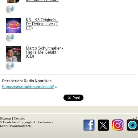
K3 - K3 Originals -
De Reünie Live (2
CD)
Marco Schuitmaker -
Het Is Me Gelukt
(CD)
Persbericht Radio Noordzee
https://www.radionoordzee.nl/
Sitemap
|
Contact
©
Exsite.be
-
Copyright & Disclaimer
-
Gebruiksvoorwaarden