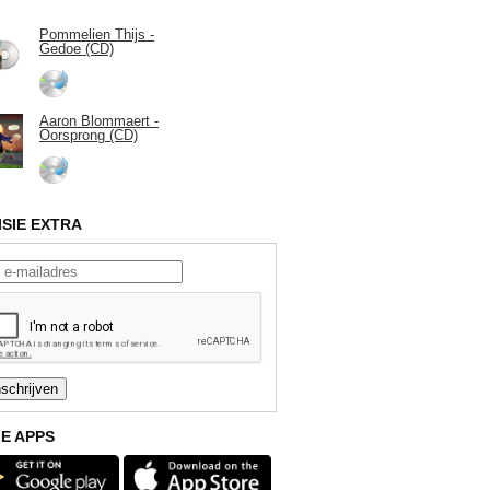
Pommelien Thijs -
Gedoe (CD)
Aaron Blommaert -
Oorsprong (CD)
ISIE EXTRA
E APPS