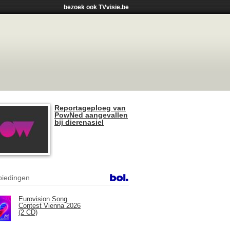
bezoek ook TVvisie.be
Reportageploeg van
PowNed aangevallen
bij dierenasiel
iedingen
Eurovision Song
Contest Vienna 2026
(2 CD)