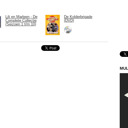
Lili en Marleen - De
De Kolderbrigade
Complete Collectie
(DVD)
(Seizoen 1 t/m 10)
MUL