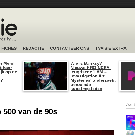
FICHES
REDACTIE
CONTACTEER ONS
TVVISIE EXTRA
r Merel
Wie is Banksy?
t haar
Nieuwe KRO-NCRV-
ijk op de
jeugdserie 'I AM –
Investigation Art
n'
Mysteries' onderzoekt
beroemde
kunstmysteries
Aanb
 500 van de 90s