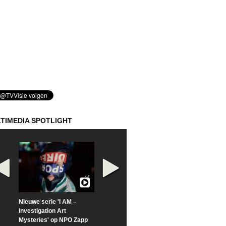
TIMEDIA SPOTLIGHT
Nieuwe serie 'I AM –
Prime Video deelt officiële
Check nu de offi
Investigation Art
trailer van 'L*VE KLEINE'
trailer van 'The
Mysteries' op NPO Zapp
Sunrise'