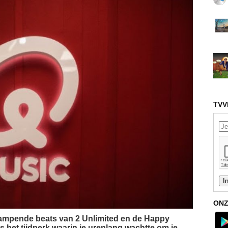
TVV
ONZ
stampende beats van 2 Unlimited en de Happy
 het tijdperk waarin je urenlang wachtte om je