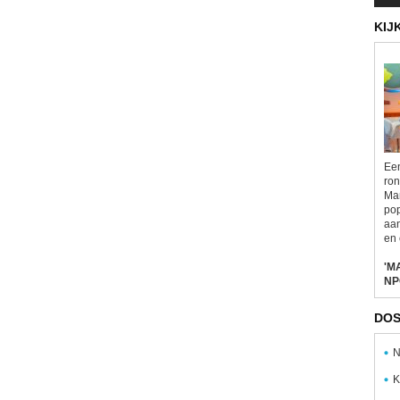
KIJ
Een
ron
Mar
pop
aa
en 
'M
NP
DOS
N
K