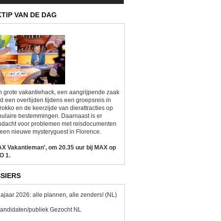
KTIP VAN DE DAG
 grote vakantiehack, een aangrijpende zaak
d een overlijden tijdens een groepsreis in
okko en de keerzijde van dierattracties op
ulaire bestemmingen. Daarnaast is er
ndacht voor problemen met reisdocumenten
een nieuwe mysteryguest in Florence.
AX Vakantieman', om 20.35 uur bij MAX op
O 1.
SIERS
ajaar 2026: alle plannen, alle zenders! (NL)
andidaten/publiek Gezocht NL