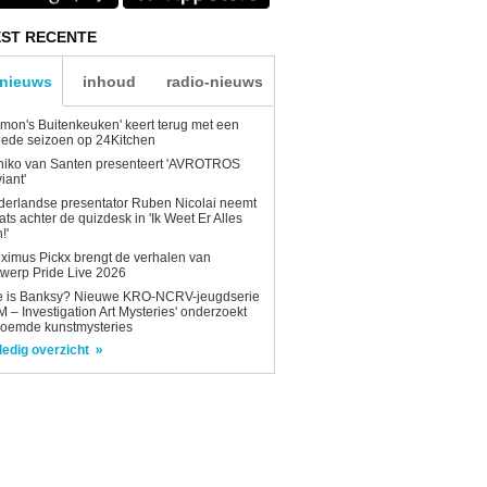
ST RECENTE
-nieuws
inhoud
radio-nieuws
mon's Buitenkeuken' keert terug met een
ede seizoen op 24Kitchen
niko van Santen presenteert 'AVROTROS
viant'
erlandse presentator Ruben Nicolai neemt
ats achter de quizdesk in 'Ik Weet Er Alles
!'
ximus Pickx brengt de verhalen van
werp Pride Live 2026
e is Banksy? Nieuwe KRO-NCRV-jeugdserie
AM – Investigation Art Mysteries' onderzoekt
roemde kunstmysteries
ledig overzicht