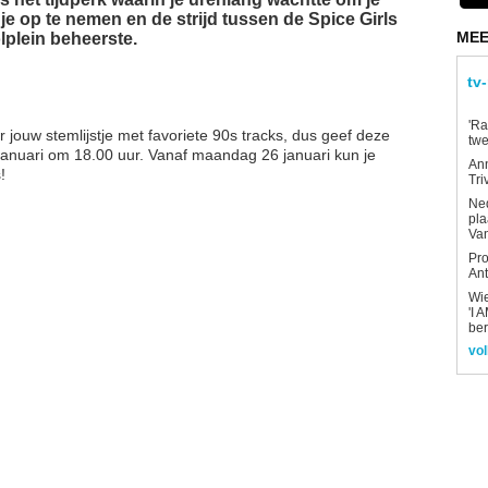
je op te nemen en de strijd tussen de Spice Girls
MEE
lplein beheerste.
tv
'Ra
 jouw stemlijstje met favoriete 90s tracks, dus geef deze
twe
 januari om 18.00 uur. Vanaf maandag 26 januari kun je
An
!
Tri
Ned
pla
Van
Pro
Ant
Wi
'I 
be
vol