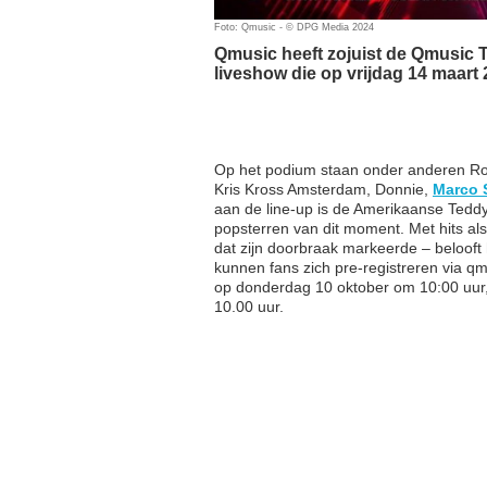
Foto: Qmusic - © DPG Media 2024
Qmusic heeft zojuist de Qmusic 
liveshow die op vrijdag 14 maart
Op het podium staan onder anderen R
Kris Kross Amsterdam, Donnie,
Marco 
aan de line-up is de Amerikaanse Teddy
popsterren van dit moment. Met hits al
dat zijn doorbraak markeerde – beloof
kunnen fans zich pre-registreren via qm
op donderdag 10 oktober om 10:00 uur, 
10.00 uur.