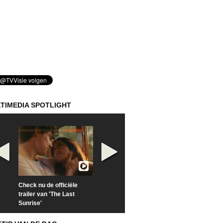
TIMEDIA SPOTLIGHT
Check nu de officiële
Kijk vanaf maandag naar
Kijk nu naar 'Po
trailer van 'The Last
'Furious' op Disney+
of Time with To
Sunrise'
Hiddleston'