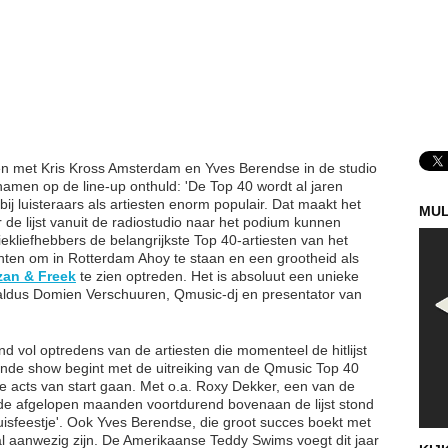
n met Kris Kross Amsterdam en Yves Berendse in de studio
namen op de line-up onthuld: 'De Top 40 wordt al jaren
l bij luisteraars als artiesten enorm populair. Dat maakt het
MUL
r de lijst vanuit de radiostudio naar het podium kunnen
liefhebbers de belangrijkste Top 40-artiesten van het
hten om in Rotterdam Ahoy te staan en een grootheid als
zan & Freek
te zien optreden. Het is absoluut een unieke
, aldus Domien Verschuuren, Qmusic-dj en presentator van
d vol optredens van de artiesten die momenteel de hitlijst
de show begint met de uitreiking van de Qmusic Top 40
 acts van start gaan. Met o.a. Roxy Dekker, een van de
 de afgelopen maanden voortdurend bovenaan de lijst stond
isfeestje'. Ook Yves Berendse, die groot succes boekt met
 zal aanwezig zijn. De Amerikaanse Teddy Swims voegt dit jaar