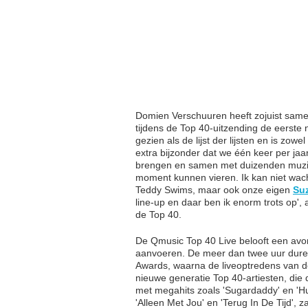
Domien Verschuuren heeft zojuist same
tijdens de Top 40-uitzending de eerste 
gezien als de lijst der lijsten en is zowe
extra bijzonder dat we één keer per jaa
brengen en samen met duizenden muziek
moment kunnen vieren. Ik kan niet wac
Teddy Swims, maar ook onze eigen
Su
line-up en daar ben ik enorm trots op'
de Top 40.
De Qmusic Top 40 Live belooft een avon
aanvoeren. De meer dan twee uur duren
Awards, waarna de liveoptredens van de
nieuwe generatie Top 40-artiesten, die
met megahits zoals 'Sugardaddy' en 'Hu
'Alleen Met Jou' en 'Terug In De Tijd',