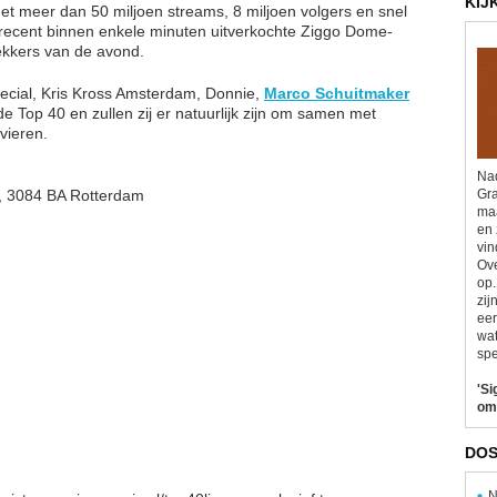
KIJ
 met meer dan 50 miljoen streams, 8 miljoen volgers en snel
 recent binnen enkele minuten uitverkochte Ziggo Dome-
rekkers van de avond.
pecial, Kris Kross Amsterdam, Donnie,
Marco Schuitmaker
 Top 40 en zullen zij er natuurlijk zijn om samen met
vieren.
Nad
0, 3084 BA Rotterdam
Gra
maa
en 
vin
Ove
op.
zij
eer
wat
spe
'Si
om
DOS
N