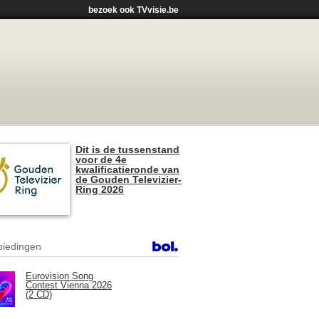
bezoek ook TVvisie.be
Dit is de tussenstand
voor de 4e
kwalificatieronde van
de Gouden Televizier-
Ring 2026
iedingen
Eurovision Song
Contest Vienna 2026
(2 CD)