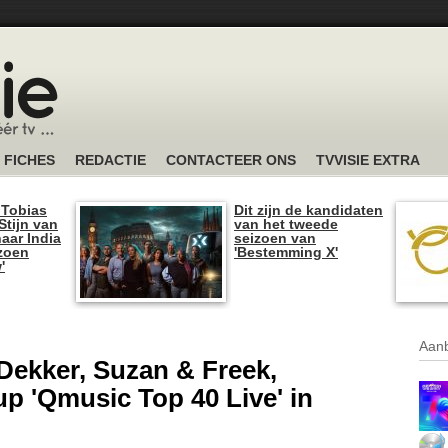
FICHES
REDACTIE
CONTACTEER ONS
TVVISIE EXTRA
 Tobias
Dit zijn de kandidaten
tijn van
van het tweede
naar India
seizoen van
izoen
'Bestemming X'
'
Aanb
ekker, Suzan & Freek,
-up 'Qmusic Top 40 Live' in