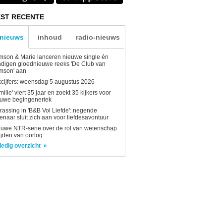
ST RECENTE
-nieuws
inhoud
radio-nieuws
son & Marie lanceren nieuwe single én
digen gloednieuwe reeks 'De Club van
mson' aan
kcijfers: woensdag 5 augustus 2026
milie' viert 35 jaar en zoekt 35 kijkers voor
euwe begingeneriek
rassing in 'B&B Vol Liefde': negende
enaar sluit zich aan voor liefdesavontuur
uwe NTR-serie over de rol van wetenschap
tijden van oorlog
ledig overzicht