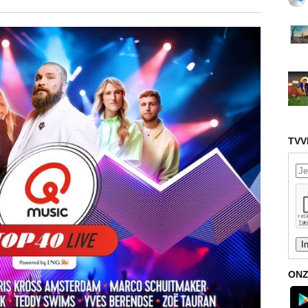
TVV
ONZ