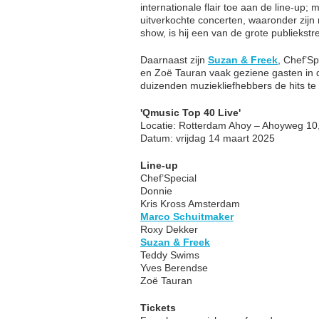
internationale flair toe aan de line-up;
uitverkochte concerten, waaronder zijn
show, is hij een van de grote publiekst
Daarnaast zijn
Suzan & Freek
, Chef’S
en Zoë Tauran vaak geziene gasten in de
duizenden muziekliefhebbers de hits te 
'Qmusic Top 40 Live'
Locatie: Rotterdam Ahoy – Ahoyweg 1
Datum: vrijdag 14 maart 2025
Line-up
Chef’Special
Donnie
Kris Kross Amsterdam
Marco Schuitmaker
Roxy Dekker
Suzan & Freek
Teddy Swims
Yves Berendse
Zoë Tauran
Tickets