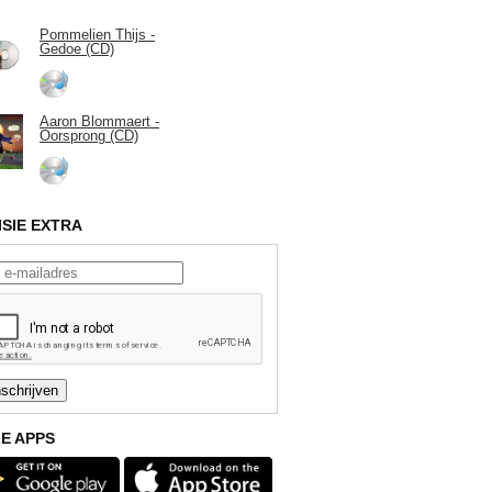
Pommelien Thijs -
Gedoe (CD)
Aaron Blommaert -
Oorsprong (CD)
ISIE EXTRA
E APPS