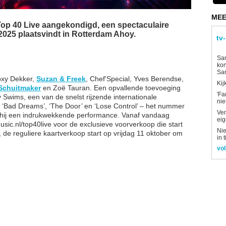
MEE
Top 40 Live aangekondigd, een spectaculaire
 2025 plaatsvindt in Rotterdam Ahoy.
tv
Sam
kon
Sa
oxy Dekker,
Suzan & Freek
, Chef'Special, Yves Berendse,
Kij
Schuitmaker
en Zoë Tauran. Een opvallende toevoeging
'Fa
 Swims, een van de snelst rijzende internationale
ni
s ‘Bad Dreams’, ‘The Door’ en ‘Lose Control’ – het nummer
Ver
t hij een indrukwekkende performance. Vanaf vandaag
eig
usic.nl/top40live voor de exclusieve voorverkoop die start
Nie
de reguliere kaartverkoop start op vrijdag 11 oktober om
in 
vol