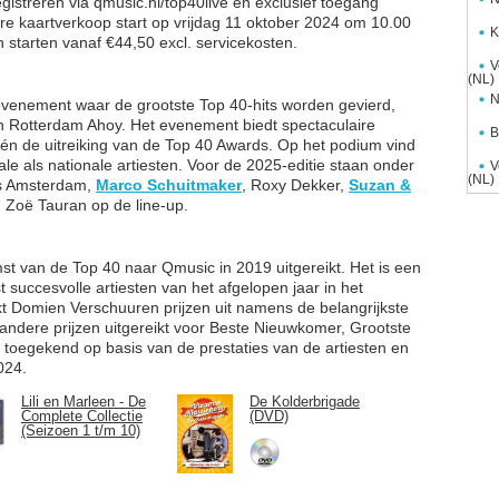
istreren via qmusic.nl/top40live en exclusief toegang
iere kaartverkoop start op vrijdag 11 oktober 2024 om 10.00
K
en starten vanaf €44,50 excl. servicekosten.
V
(NL)
N
 evenement waar de grootste Top 40-hits worden gevierd,
n Rotterdam Ahoy. Het evenement biedt spectaculaire
B
 én de uitreiking van de Top 40 Awards. Op het podium vind
ale als nationale artiesten. Voor de 2025-editie staan onder
V
(NL)
ss Amsterdam,
Marco Schuitmaker
, Roxy Dekker,
Suzan &
 Zoë Tauran op de line-up.
t van de Top 40 naar Qmusic in 2019 uitgereikt. Het is een
 succesvolle artiesten van het afgelopen jaar in het
eikt Domien Verschuuren prijzen uit namens de belangrijkste
 andere prijzen uitgereikt voor Beste Nieuwkomer, Grootste
n toegekend op basis van de prestaties van de artiesten en
024.
Lili en Marleen - De
De Kolderbrigade
Complete Collectie
(DVD)
(Seizoen 1 t/m 10)