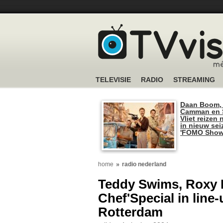
TELEVISIE
RADIO
STREAMING
Daan Boom,
Camman en S
Vliet reizen 
in nieuw se
'FOMO Show
home
radio nederland
Teddy Swims, Roxy D
Chef'Special in line
Rotterdam