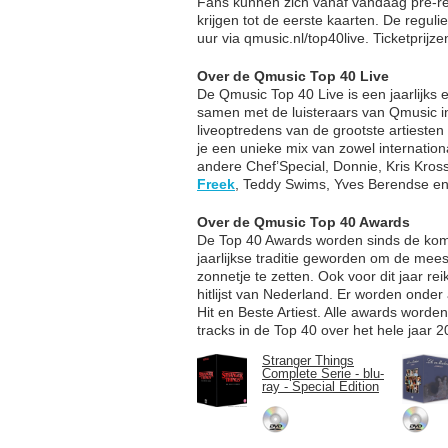
Fans kunnen zich vanaf vandaag pre-reg
krijgen tot de eerste kaarten. De regul
uur via qmusic.nl/top40live. Ticketprijz
Over de Qmusic Top 40 Live
De Qmusic Top 40 Live is een jaarlijks
samen met de luisteraars van Qmusic i
liveoptredens van de grootste artiesten
je een unieke mix van zowel internation
andere Chef’Special, Donnie, Kris Kro
Freek
, Teddy Swims, Yves Berendse en
Over de Qmusic Top 40 Awards
De Top 40 Awards worden sinds de koms
jaarlijkse traditie geworden om de meest
zonnetje te zetten. Ook voor dit jaar r
hitlijst van Nederland. Er worden onder
Hit en Beste Artiest. Alle awards worde
tracks in de Top 40 over het hele jaar 2
Stranger Things
Complete Serie - blu-
ray - Special Edition