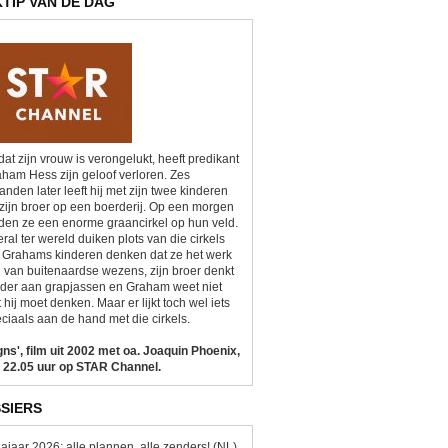
KTIP VAN DE DAG
at zijn vrouw is verongelukt, heeft predikant
ham Hess zijn geloof verloren. Zes
nden later leeft hij met zijn twee kinderen
zijn broer op een boerderij. Op een morgen
den ze een enorme graancirkel op hun veld.
ral ter wereld duiken plots van die cirkels
 Grahams kinderen denken dat ze het werk
n van buitenaardse wezens, zijn broer denkt
der aan grapjassen en Graham weet niet
 hij moet denken. Maar er lijkt toch wel iets
ciaals aan de hand met die cirkels.
gns', film uit 2002 met oa. Joaquin Phoenix,
 22.05 uur op STAR Channel.
SIERS
ajaar 2026: alle plannen, alle zenders! (NL)