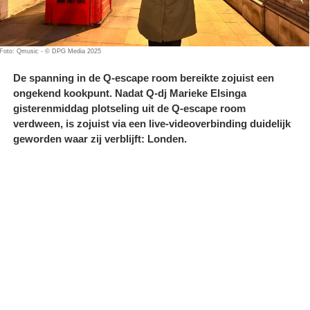
Foto: Qmusic - © DPG Media 2025
De spanning in de Q-escape room bereikte zojuist een
ongekend kookpunt. Nadat Q-dj Marieke Elsinga
gisterenmiddag plotseling uit de Q-escape room
verdween, is zojuist via een live-videoverbinding duidelijk
geworden waar zij verblijft: Londen.