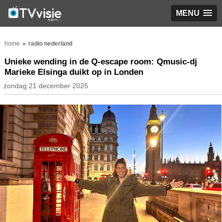
MENU
home
radio nederland
Unieke wending in de Q-escape room: Qmusic-dj
Marieke Elsinga duikt op in Londen
zondag 21 december 2025