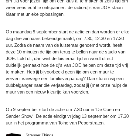
om tijd voor jezelf, tijd om een klus af te maken of zelfs tijd om
weer eens echt te ontspannen: de radio-dj’s van JOE staan
klaar met unieke oplossingen.
Op maandag 9 september start de actie en dan worden er elke
dag drie winnaars bekendgemaakt, om 7.30, 12.30 en 17.30
uur. Zodra de naam van de luisteraar genoemd wordt, heeft
deze 10 minuten de tijd om terug te bellen naar de studio van
JOE. Lukt dit, dan wint de luisteraar tijd en wordt direct
duidelijk gemaakt hoe de dj’s van JOE helpen om deze tijd vrij
te maken. Heb jij bijvoorbeeld geen tijd om een muur te
verven, vanwege een familieverjaardag? Dan sturen wij een
dubbelganger naar die verjaardag, zodat jij (met onze hulp) de
muur van een nieuw kleurtje kan voorzien.
Op 9 september start de actie om 7.30 uur in 'De Coen en
Sander Show'. De actie eindigt vrijdag 13 september om 17.30
uur in het programma van Toine van Peperstraten.
Stranger Things